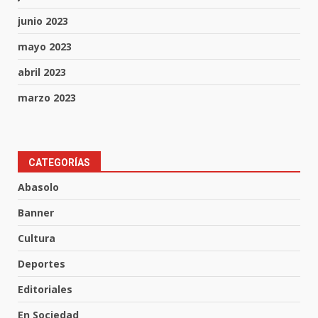
junio 2023
mayo 2023
abril 2023
marzo 2023
Aprender jugando también salva
CATEGORÍAS
vidas.
Abasolo
8 de agosto de 2026
3
Banner
Cultura
Incendio en taller mecánico de
Deportes
Puerto de Águila:
7 de agosto de 2026
Editoriales
4
En Sociedad