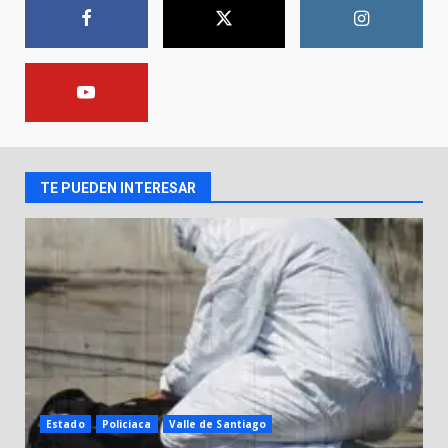
8 de agosto de 2026
1
Lesiona a un Trabajador de
Linteck
8 de agosto de 2026
2
TE PUEDEN INTERESAR
Aprender jugando también salva
vidas.
8 de agosto de 2026
3
Incendio en taller mecánico de
Puerto de Águila:
7 de agosto de 2026
4
Estado
Policiaca
Valle de Santiago