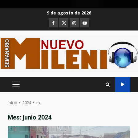
Saltar
9 de agosto de 2026
al
Facebook
Twitter
Instagram
Youtube
contenido
MENÚ
PRINCIPAL
Inicio
2024
th
Mes:
junio 2024