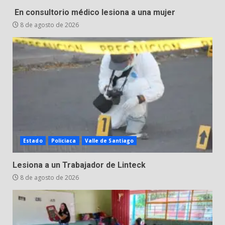
Inauguran la Galería Historia y
En consultorio médico lesiona a una mujer
Arte en Cartonería
8 de agosto de 2026
7 de agosto de 2026
5
Valle de Santiago refuerza
seguridad con nuevas unidades
7 de agosto de 2026
6
Los Pastores: tradición que
Estado
Policiaca
Valle de Santiago
resiste al paso del tiempo
6 de agosto de 2026
Lesiona a un Trabajador de Linteck
7
8 de agosto de 2026