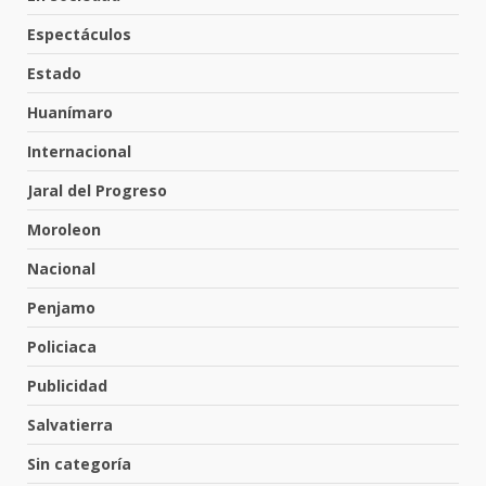
Espectáculos
Inauguran la Galería Historia y
Arte en Cartonería
Estado
7 de agosto de 2026
5
Huanímaro
Internacional
Valle de Santiago refuerza
Jaral del Progreso
seguridad con nuevas unidades
7 de agosto de 2026
Moroleon
6
Nacional
Penjamo
Los Pastores: tradición que
resiste al paso del tiempo
Policiaca
6 de agosto de 2026
7
Publicidad
Salvatierra
En consultorio médico lesiona a
Sin categoría
una mujer