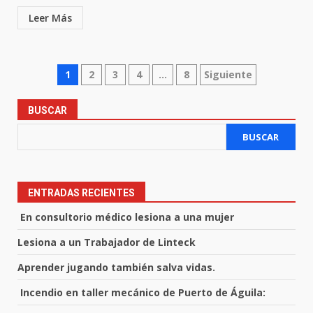
Leer Más
Paginación
1
2
3
4
…
8
Siguiente
de
BUSCAR
entradas
BUSCAR
ENTRADAS RECIENTES
En consultorio médico lesiona a una mujer
Lesiona a un Trabajador de Linteck
Aprender jugando también salva vidas.
Incendio en taller mecánico de Puerto de Águila: