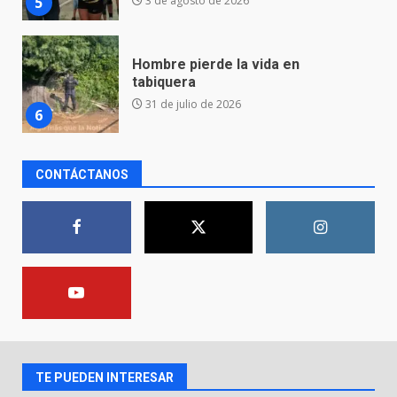
6
Emboscada a policías en Yuriria
31 de julio de 2026
7
CONTÁCTANOS
Los Pastores: tradición que
resiste al paso del tiempo
6 de agosto de 2026
1
El Pbro. Mario Alberto Pérez
asume la administración de la
parroquia de Guarapo
2
5 de agosto de 2026
TE PUEDEN INTERESAR
FISCALÍA GENERAL DEL ESTADO