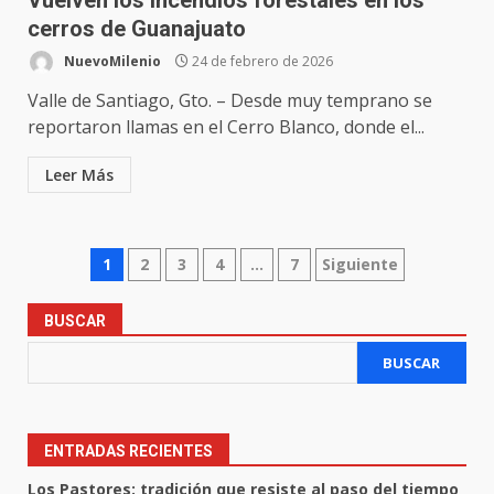
Vuelven los incendios forestales en los
cerros de Guanajuato
NuevoMilenio
24 de febrero de 2026
Valle de Santiago, Gto. – Desde muy temprano se
reportaron llamas en el Cerro Blanco, donde el...
Leer Más
Paginación
1
2
3
4
…
7
Siguiente
de
BUSCAR
entradas
BUSCAR
ENTRADAS RECIENTES
Los Pastores: tradición que resiste al paso del tiempo