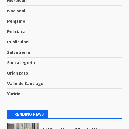
Moroleon
6
Nacional
Penjamo
Emboscada a policías en Yuriria
Policiaca
31 de julio de 2026
7
Publicidad
Salvatierra
Los Pastores: tradición que
Sin categoría
resiste al paso del tiempo
6 de agosto de 2026
Uriangato
1
Valle de Santiago
El Pbro. Mario Alberto Pérez
Yuriria
asume la administración de la
parroquia de Guarapo
2
5 de agosto de 2026
TRENDING NEWS
FISCALÍA GENERAL DEL ESTADO