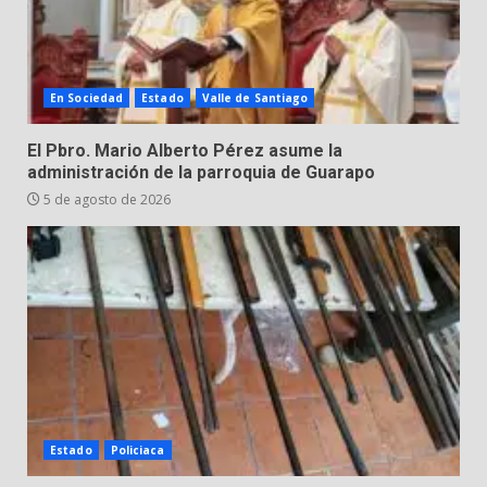
Emboscada a policías en Yuriria
En Sociedad
Estado
Valle de Santiago
31 de julio de 2026
7
El Pbro. Mario Alberto Pérez asume la
administración de la parroquia de Guarapo
5 de agosto de 2026
Estado
Policiaca