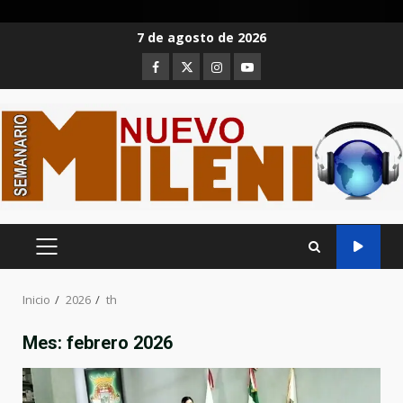
Saltar
7 de agosto de 2026
al
Facebook
Twitter
Instagram
Youtube
contenido
MENÚ
PRINCIPAL
Inicio
2026
th
Mes:
febrero 2026