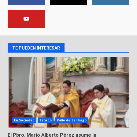
FISCALÍA GENERAL DEL ESTADO
FORTALECE LA SEGURIDAD Y LA
LEGALIDAD CON LA
TRANSFERENCIA DE ARMAS DE
2
FUEGO A LA SECRETARÍA DE LA
DEFENSA NACIONAL
TE PUEDEN INTERESAR
5 de agosto de 2026
Muere peatón arrollado por
motociclista en Yuriria
4 de agosto de 2026
3
Valle de Santiago despide a
José Antonio Villanueva
Cárdenas, “El Puma”
4
3 de agosto de 2026
En Sociedad
Estado
Valle de Santiago
Hombre pierde la vida en
El Pbro. Mario Alberto Pérez asume la