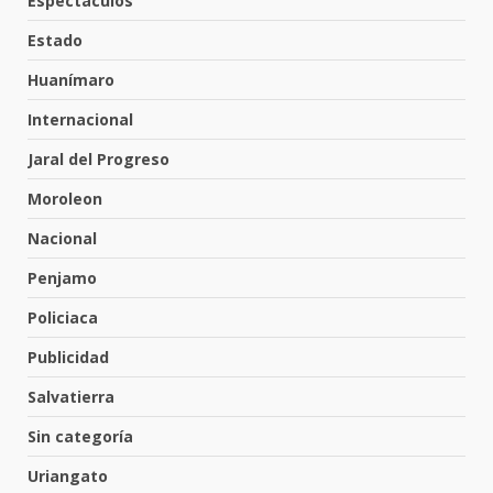
Espectáculos
Hombre pierde la vida en
tabiquera
Estado
31 de julio de 2026
5
Huanímaro
Internacional
Emboscada a policías en Yuriria
Jaral del Progreso
31 de julio de 2026
Moroleon
6
Nacional
Penjamo
Envía Gobierno de la Gente más
de 77 mil
Policiaca
30 de julio de 2026
7
Publicidad
Salvatierra
El Pbro. Mario Alberto Pérez
asume la administración de la
Sin categoría
parroquia de Guarapo
Uriangato
1
5 de agosto de 2026