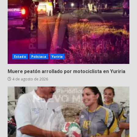
Estado
Policiaca
Yuriria
Muere peatón arrollado por motociclista en Yuriria
4 de agosto de 2026