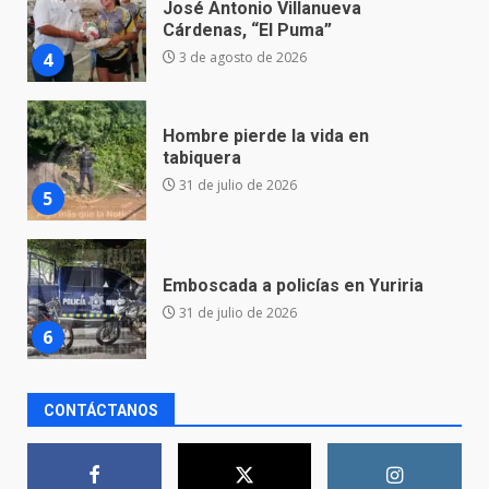
tabiquera
31 de julio de 2026
5
Emboscada a policías en Yuriria
31 de julio de 2026
6
Envía Gobierno de la Gente más
de 77 mil
30 de julio de 2026
7
El Pbro. Mario Alberto Pérez
CONTÁCTANOS
asume la administración de la
parroquia de Guarapo
1
5 de agosto de 2026