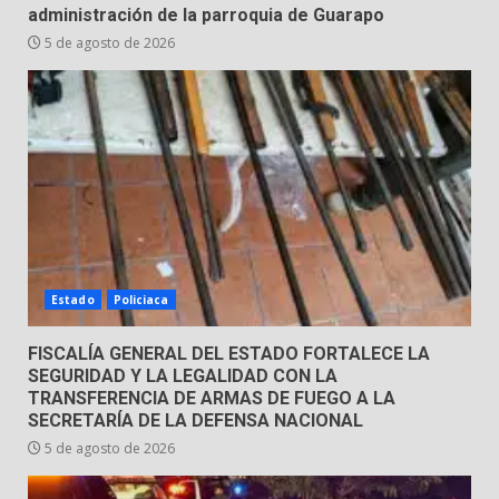
tabiquera
administración de la parroquia de Guarapo
31 de julio de 2026
5 de agosto de 2026
5
Emboscada a policías en Yuriria
31 de julio de 2026
6
Envía Gobierno de la Gente más
de 77 mil
Estado
Policiaca
30 de julio de 2026
7
FISCALÍA GENERAL DEL ESTADO FORTALECE LA
SEGURIDAD Y LA LEGALIDAD CON LA
TRANSFERENCIA DE ARMAS DE FUEGO A LA
SECRETARÍA DE LA DEFENSA NACIONAL
5 de agosto de 2026