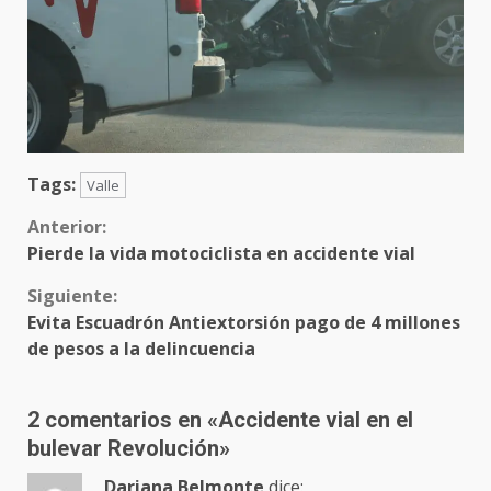
Tags:
Valle
Sigue
Anterior:
Pierde la vida motociclista en accidente vial
leyendo
Siguiente:
Evita Escuadrón Antiextorsión pago de 4 millones
de pesos a la delincuencia
2 comentarios en «
Accidente vial en el
bulevar Revolución
»
Dariana Belmonte
dice: