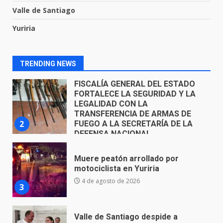
Valle de Santiago
FISCALÍA GENERAL DEL ESTADO
Yuriria
FORTALECE LA SEGURIDAD Y LA
LEGALIDAD CON LA
TRANSFERENCIA DE ARMAS DE
2
FUEGO A LA SECRETARÍA DE LA
TRENDING NEWS
DEFENSA NACIONAL
5 de agosto de 2026
Muere peatón arrollado por
motociclista en Yuriria
4 de agosto de 2026
3
Valle de Santiago despide a
José Antonio Villanueva
Cárdenas, “El Puma”
4
3 de agosto de 2026
Hombre pierde la vida en