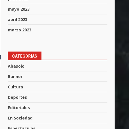
mayo 2023
abril 2023
marzo 2023
CATEGORÍAS
Los Pastores: tradición que
Abasolo
resiste al paso del tiempo
6 de agosto de 2026
Banner
3
Cultura
El Pbro. Mario Alberto Pérez
Deportes
asume la administración de la
parroquia de Guarapo
Editoriales
4
5 de agosto de 2026
En Sociedad
FISCALÍA GENERAL DEL
Espectáculos