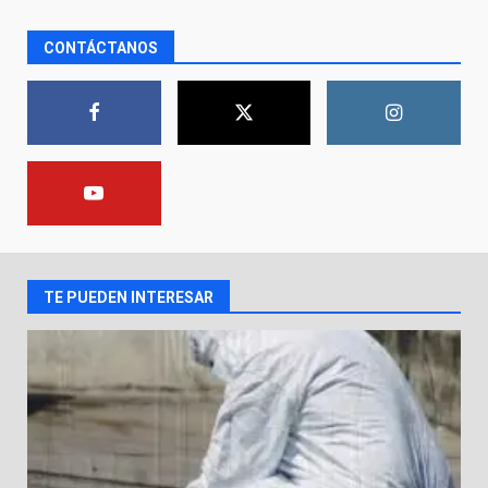
CONTÁCTANOS
En consultorio médico lesiona a
una mujer
8 de agosto de 2026
1
Lesiona a un Trabajador de
Linteck
8 de agosto de 2026
2
TE PUEDEN INTERESAR
Aprender jugando también salva
vidas.
8 de agosto de 2026
3
Incendio en taller mecánico de
Puerto de Águila: