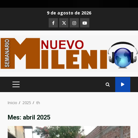
Saltar
9 de agosto de 2026
al
Facebook
Twitter
Instagram
Youtube
contenido
MENÚ
PRINCIPAL
Inicio
2025
th
Mes:
abril 2025