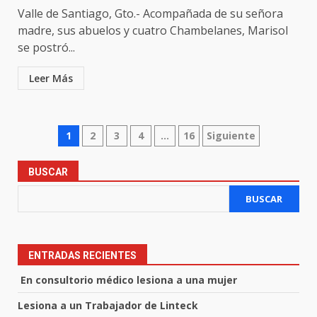
Valle de Santiago, Gto.- Acompañada de su señora
madre, sus abuelos y cuatro Chambelanes, Marisol
se postró...
Leer Más
Paginación
1
2
3
4
…
16
Siguiente
de
BUSCAR
entradas
BUSCAR
ENTRADAS RECIENTES
En consultorio médico lesiona a una mujer
Lesiona a un Trabajador de Linteck