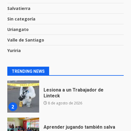
Salvatierra
En consultorio médico lesiona a
Sin categoría
una mujer
8 de agosto de 2026
Uriangato
1
Valle de Santiago
Yuriria
Lesiona a un Trabajador de
Linteck
8 de agosto de 2026
2
TRENDING NEWS
Aprender jugando también salva
vidas.
8 de agosto de 2026
3
Incendio en taller mecánico de