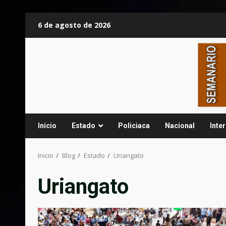
Saltar
6 de agosto de 2026
al
contenido
Inicio
Estado
Policiaca
Nacional
Inte
Inicio
Blog
Estado
Uriangato
Uriangato