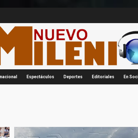
rnacional
Espectáculos
Deportes
Editoriales
En Soc