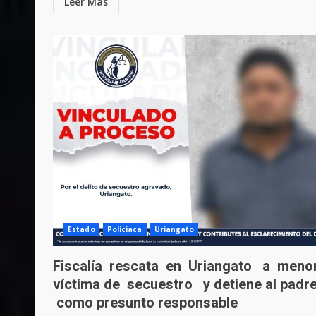
Leer Más
Estado
Policiaca
Uriangato
Fiscalía rescata en Uriangato a men
víctima de secuestro y detiene al padr
como presunto responsable