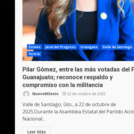
Estado
Jaral del Progreso
Uriangato
Valle de Santiago
Yuriria
Pilar Gómez, entre las más votadas del
Guanajuato; reconoce respaldo y
compromiso con la militancia
NuevoMilenio
22 de octubre de 2025
Valle de Santiago, Gto., a 22 de octubre de
2025.Durante la Asamblea Estatal del Partido Acci
Nacional...
Leer Más