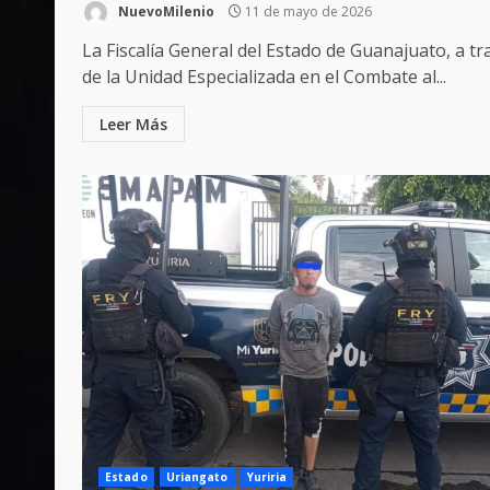
NuevoMilenio
11 de mayo de 2026
La Fiscalía General del Estado de Guanajuato, a tr
de la Unidad Especializada en el Combate al...
Leer Más
Estado
Uriangato
Yuriria