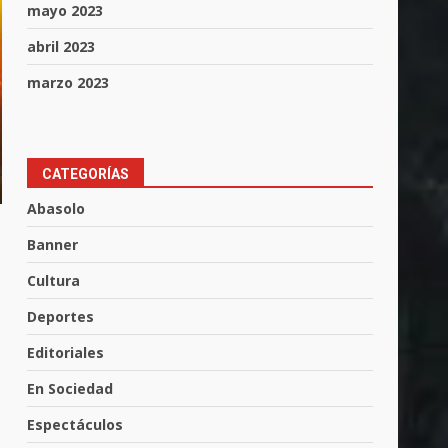
mayo 2023
abril 2023
marzo 2023
CATEGORÍAS
Abasolo
Banner
Cultura
Muere peatón arrollado por
Deportes
motociclista en Yuriria
4 de agosto de 2026
Editoriales
3
En Sociedad
Valle de Santiago despide a
Espectáculos
José Antonio Villanueva