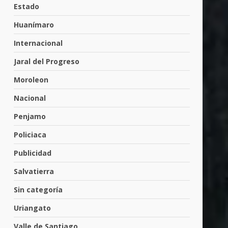
Cárdenas, “El Puma”
Estado
4
3 de agosto de 2026
Huanímaro
Internacional
Hombre pierde la vida en
Jaral del Progreso
tabiquera
31 de julio de 2026
Moroleon
5
Nacional
Penjamo
Emboscada a policías en
Yuriria
Policiaca
31 de julio de 2026
6
Publicidad
Salvatierra
Envía Gobierno de la Gente
Sin categoría
más de 77 mil
30 de julio de 2026
Uriangato
7
Valle de Santiago