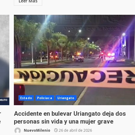
Leer Más
Estado
Policiaca
Uriangato
or
Accidente en bulevar Uriangato deja dos
e
personas sin vida y una mujer grave
NuevoMilenio
26 de abril de 2026