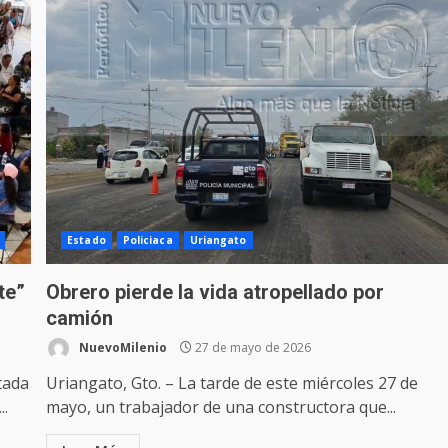
Estado
Policiaca
Uriangato
te”
Obrero pierde la vida atropellado por
camión
NuevoMilenio
27 de mayo de 2026
tada
Uriangato, Gto. – La tarde de este miércoles 27 de
..
mayo, un trabajador de una constructora que...