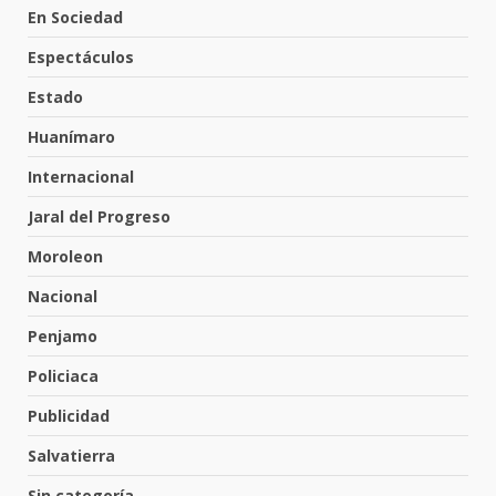
En Sociedad
Valle de Santiago despide a
Espectáculos
José Antonio Villanueva
Cárdenas, “El Puma”
Estado
4
3 de agosto de 2026
Huanímaro
Internacional
Hombre pierde la vida en
Jaral del Progreso
tabiquera
31 de julio de 2026
Moroleon
5
Nacional
Penjamo
Emboscada a policías en Yuriria
Policiaca
31 de julio de 2026
6
Publicidad
Salvatierra
Envía Gobierno de la Gente más
Sin categoría