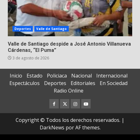
Deportes
Valle de Santiago
Valle de Santiago despide a José Antonio Villanueva
Cárdenas, “El Puma”
3 de agosto de 2026
Inicio
Estado
Policiaca
Nacional
Internacional
Espectáculos
Deportes
Editoriales
En Sociedad
Radio Online
Facebook
Twitter
Instagram
Youtube
Copyright © Todos los derechos reservados.
|
DarkNews
por AF themes.