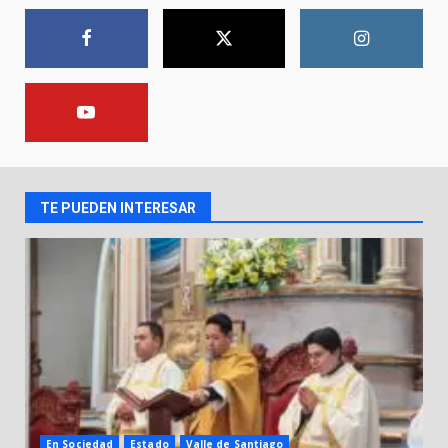
de 77 mil
30 de julio de 2026
7
El Pbro. Mario Alberto Pérez
asume la administración de la
parroquia de Guarapo
1
5 de agosto de 2026
TE PUEDEN INTERESAR
FISCALÍA GENERAL DEL ESTADO
FORTALECE LA SEGURIDAD Y LA
LEGALIDAD CON LA
TRANSFERENCIA DE ARMAS DE
2
FUEGO A LA SECRETARÍA DE LA
DEFENSA NACIONAL
5 de agosto de 2026
Muere peatón arrollado por
motociclista en Yuriria
4 de agosto de 2026
3
En Sociedad
Estado
Valle de Santiago