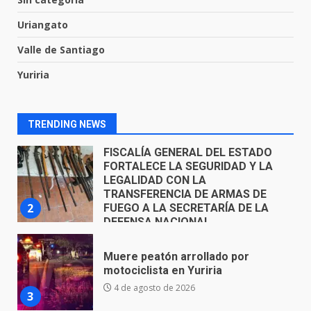
de 77 mil
30 de julio de 2026
Uriangato
7
Valle de Santiago
El Pbro. Mario Alberto Pérez
Yuriria
asume la administración de la
parroquia de Guarapo
1
5 de agosto de 2026
TRENDING NEWS
FISCALÍA GENERAL DEL ESTADO
FORTALECE LA SEGURIDAD Y LA
LEGALIDAD CON LA
TRANSFERENCIA DE ARMAS DE
2
FUEGO A LA SECRETARÍA DE LA
DEFENSA NACIONAL
5 de agosto de 2026
Muere peatón arrollado por
motociclista en Yuriria
4 de agosto de 2026
3