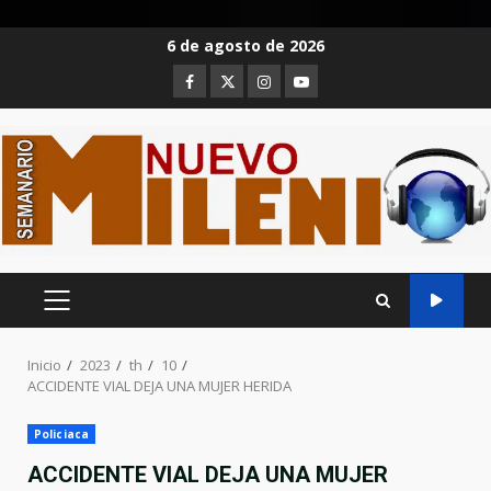
Saltar
6 de agosto de 2026
al
Facebook
Twitter
Instagram
Youtube
contenido
MENÚ
PRINCIPAL
Inicio
2023
th
10
ACCIDENTE VIAL DEJA UNA MUJER HERIDA
Policiaca
ACCIDENTE VIAL DEJA UNA MUJER