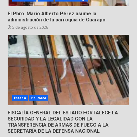
Valle de Santiago despide a
El Pbro. Mario Alberto Pérez asume la
José Antonio Villanueva
administración de la parroquia de Guarapo
Cárdenas, “El Puma”
5 de agosto de 2026
4
3 de agosto de 2026
Hombre pierde la vida en
tabiquera
31 de julio de 2026
5
Emboscada a policías en Yuriria
Estado
Policiaca
31 de julio de 2026
6
FISCALÍA GENERAL DEL ESTADO FORTALECE LA
SEGURIDAD Y LA LEGALIDAD CON LA
TRANSFERENCIA DE ARMAS DE FUEGO A LA
Envía Gobierno de la Gente más
SECRETARÍA DE LA DEFENSA NACIONAL
de 77 mil