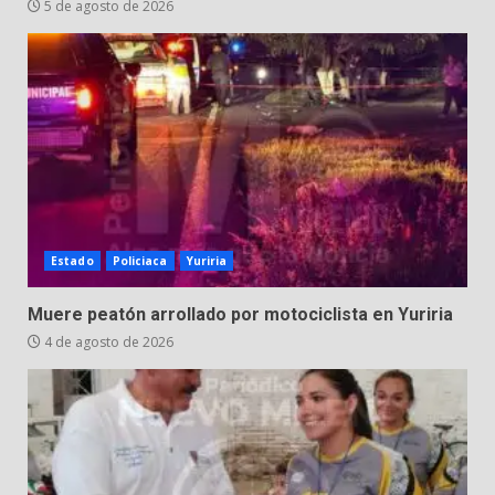
5 de agosto de 2026
30 de julio de 2026
7
Estado
Policiaca
Yuriria
Muere peatón arrollado por motociclista en Yuriria
4 de agosto de 2026