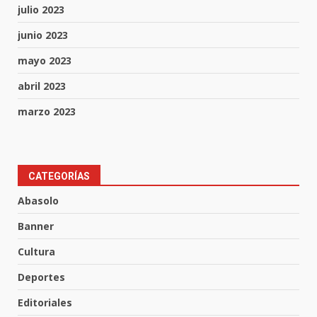
julio 2023
junio 2023
mayo 2023
abril 2023
marzo 2023
CATEGORÍAS
Abasolo
Banner
Cultura
Muere peatón arrollado por
Deportes
motociclista en Yuriria
4 de agosto de 2026
Editoriales
3