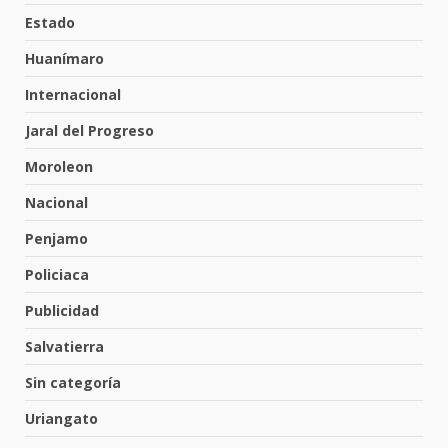
tabiquera
Estado
31 de julio de 2026
5
Huanímaro
Internacional
Emboscada a policías en Yuriria
Jaral del Progreso
31 de julio de 2026
Moroleon
6
Nacional
Penjamo
Envía Gobierno de la Gente más
de 77 mil
Policiaca
30 de julio de 2026
7
Publicidad
Salvatierra
El Pbro. Mario Alberto Pérez
asume la administración de la
Sin categoría
parroquia de Guarapo
Uriangato
1
5 de agosto de 2026