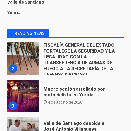
Valle de Santiago
FISCALÍA GENERAL DEL ESTADO
Yuriria
FORTALECE LA SEGURIDAD Y LA
LEGALIDAD CON LA
TRANSFERENCIA DE ARMAS DE
2
FUEGO A LA SECRETARÍA DE LA
TRENDING NEWS
DEFENSA NACIONAL
5 de agosto de 2026
Muere peatón arrollado por
motociclista en Yuriria
4 de agosto de 2026
3
Valle de Santiago despide a
José Antonio Villanueva
Cárdenas, “El Puma”
4
3 de agosto de 2026
Hombre pierde la vida en