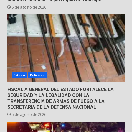
31 de julio de 2026
5 de agosto de 2026
5
Emboscada a policías en Yuriria
31 de julio de 2026
6
Envía Gobierno de la Gente más
de 77 mil
Estado
Policiaca
30 de julio de 2026
7
FISCALÍA GENERAL DEL ESTADO FORTALECE LA
SEGURIDAD Y LA LEGALIDAD CON LA
TRANSFERENCIA DE ARMAS DE FUEGO A LA
SECRETARÍA DE LA DEFENSA NACIONAL
5 de agosto de 2026