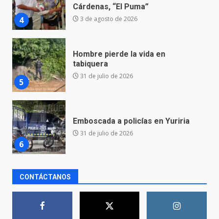
tabiquera
31 de julio de 2026
5
Emboscada a policías en Yuriria
31 de julio de 2026
6
Envía Gobierno de la Gente más
de 77 mil
30 de julio de 2026
7
El Pbro. Mario Alberto Pérez
CONTÁCTANOS
asume la administración de la
parroquia de Guarapo
1
5 de agosto de 2026