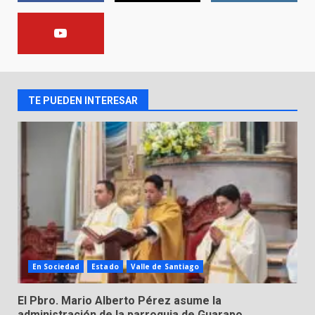
FISCALÍA GENERAL DEL ESTADO
FORTALECE LA SEGURIDAD Y LA
LEGALIDAD CON LA
TRANSFERENCIA DE ARMAS DE
2
FUEGO A LA SECRETARÍA DE LA
DEFENSA NACIONAL
TE PUEDEN INTERESAR
5 de agosto de 2026
Muere peatón arrollado por
motociclista en Yuriria
4 de agosto de 2026
3
Valle de Santiago despide a
José Antonio Villanueva
Cárdenas, “El Puma”
4
3 de agosto de 2026
En Sociedad
Estado
Valle de Santiago
Hombre pierde la vida en
El Pbro. Mario Alberto Pérez asume la
tabiquera
administración de la parroquia de Guarapo