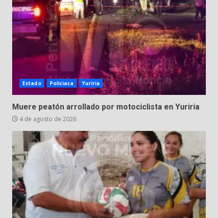
Estado
Policiaca
Yuriria
Muere peatón arrollado por motociclista en Yuriria
4 de agosto de 2026