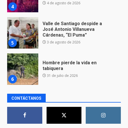
José Antonio Villanueva
Cárdenas, “El Puma”
5
3 de agosto de 2026
Hombre pierde la vida en
tabiquera
31 de julio de 2026
6
Emboscada a policías en Yuriria
31 de julio de 2026
7
CONTÁCTANOS
Los Pastores: tradición que
resiste al paso del tiempo
6 de agosto de 2026
1