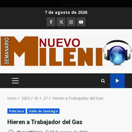
Saltar
7 de agosto de 2026
al
Facebook
Twitter
Instagram
Youtube
contenido
MENÚ
PRINCIPAL
Inicio
2023
th
27
Hieren a Trabajador del Gas
Policiaca
Valle de Santiago
Hieren a Trabajador del Gas