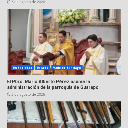
6 de agosto de 2026
Cárdenas, “El Puma”
5
3 de agosto de 2026
Hombre pierde la vida en
tabiquera
31 de julio de 2026
6
En Sociedad
Estado
Valle de Santiago
Emboscada a policías en Yuriria
31 de julio de 2026
El Pbro. Mario Alberto Pérez asume la
7
administración de la parroquia de Guarapo
5 de agosto de 2026