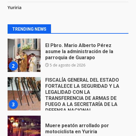
Yuriria
El Pbro. Mario Alberto Pérez
asume la administración de la
parroquia de Guarapo
TRENDING NEWS
2
5 de agosto de 2026
FISCALÍA GENERAL DEL ESTADO
FORTALECE LA SEGURIDAD Y LA
LEGALIDAD CON LA
TRANSFERENCIA DE ARMAS DE
3
FUEGO A LA SECRETARÍA DE LA
DEFENSA NACIONAL
5 de agosto de 2026
Muere peatón arrollado por
motociclista en Yuriria
4 de agosto de 2026
4
Valle de Santiago despide a