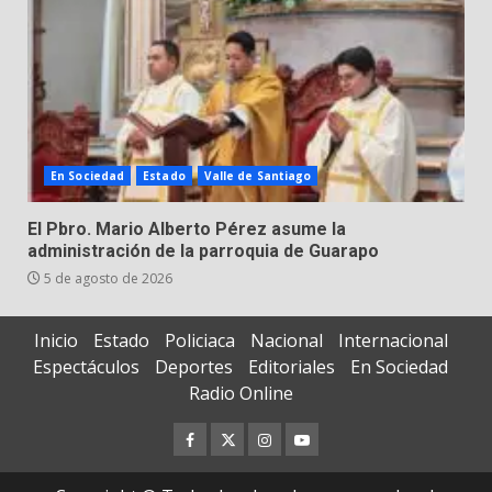
En Sociedad
Estado
Valle de Santiago
El Pbro. Mario Alberto Pérez asume la
administración de la parroquia de Guarapo
5 de agosto de 2026
Inicio
Estado
Policiaca
Nacional
Internacional
Espectáculos
Deportes
Editoriales
En Sociedad
Radio Online
Facebook
Twitter
Instagram
Youtube