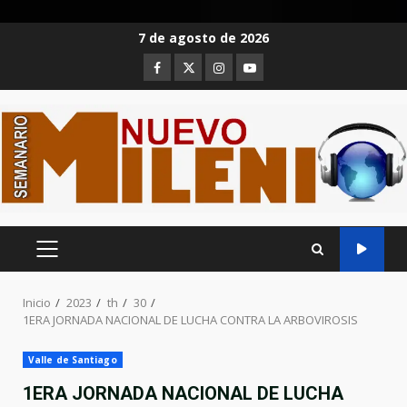
Saltar
7 de agosto de 2026
al
Facebook
Twitter
Instagram
Youtube
contenido
MENÚ
PRINCIPAL
Inicio
2023
th
30
1ERA JORNADA NACIONAL DE LUCHA CONTRA LA ARBOVIROSIS
Valle de Santiago
1ERA JORNADA NACIONAL DE LUCHA