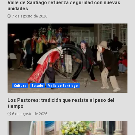
Valle de Santiago refuerza seguridad con nuevas
7
3 de agosto de 2026
unidades
7 de agosto de 2026
Cultura
Estado
Valle de Santiago
Los Pastores: tradición que resiste al paso del
tiempo
6 de agosto de 2026