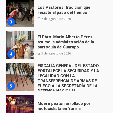
El Pbro. Mario Alberto Pérez
asume la administración de la
parroquia de Guarapo
4
5 de agosto de 2026
FISCALÍA GENERAL DEL ESTADO
FORTALECE LA SEGURIDAD Y LA
LEGALIDAD CON LA
TRANSFERENCIA DE ARMAS DE
5
FUEGO A LA SECRETARÍA DE LA
DEFENSA NACIONAL
5 de agosto de 2026
Muere peatón arrollado por
motociclista en Yuriria
4 de agosto de 2026
6
Valle de Santiago despide a
José Antonio Villanueva
Cárdenas, “El Puma”