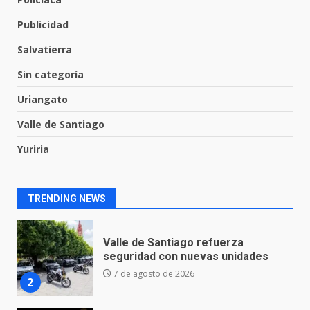
7
3 de agosto de 2026
Publicidad
Salvatierra
Inauguran la Galería Historia y
Sin categoría
Arte en Cartonería
7 de agosto de 2026
Uriangato
1
Valle de Santiago
Yuriria
Valle de Santiago refuerza
seguridad con nuevas unidades
7 de agosto de 2026
2
TRENDING NEWS
Los Pastores: tradición que
resiste al paso del tiempo
6 de agosto de 2026
3