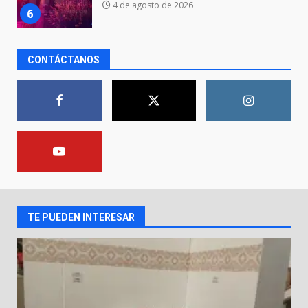
7
3 de agosto de 2026
CONTÁCTANOS
Inauguran la Galería Historia y
Arte en Cartonería
7 de agosto de 2026
1
Valle de Santiago refuerza
seguridad con nuevas unidades
7 de agosto de 2026
2
TE PUEDEN INTERESAR
Los Pastores: tradición que
resiste al paso del tiempo
6 de agosto de 2026
3