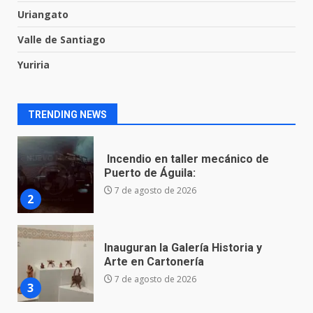
Uriangato
8 de agosto de 2026
1
Valle de Santiago
Yuriria
Incendio en taller mecánico de
Puerto de Águila:
7 de agosto de 2026
2
TRENDING NEWS
Inauguran la Galería Historia y
Arte en Cartonería
7 de agosto de 2026
3
Valle de Santiago refuerza
seguridad con nuevas unidades
7 de agosto de 2026
4