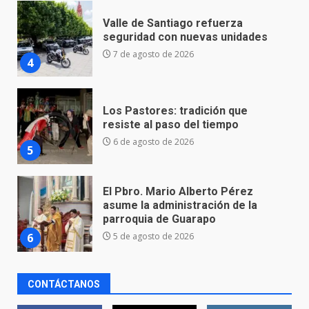
Los Pastores: tradición que
resiste al paso del tiempo
6 de agosto de 2026
5
El Pbro. Mario Alberto Pérez
asume la administración de la
parroquia de Guarapo
6
5 de agosto de 2026
FISCALÍA GENERAL DEL ESTADO
FORTALECE LA SEGURIDAD Y LA
LEGALIDAD CON LA
TRANSFERENCIA DE ARMAS DE
7
FUEGO A LA SECRETARÍA DE LA
DEFENSA NACIONAL
5 de agosto de 2026
CONTÁCTANOS
Aprender jugando también salva
vidas.