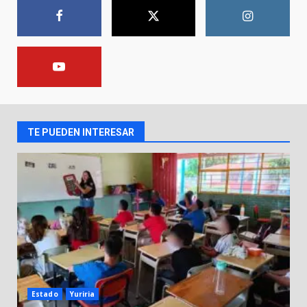
8 de agosto de 2026
1
Incendio en taller mecánico de
Puerto de Águila:
7 de agosto de 2026
2
TE PUEDEN INTERESAR
Inauguran la Galería Historia y
Arte en Cartonería
7 de agosto de 2026
3
Valle de Santiago refuerza
seguridad con nuevas unidades
7 de agosto de 2026
4
Estado
Yuriria