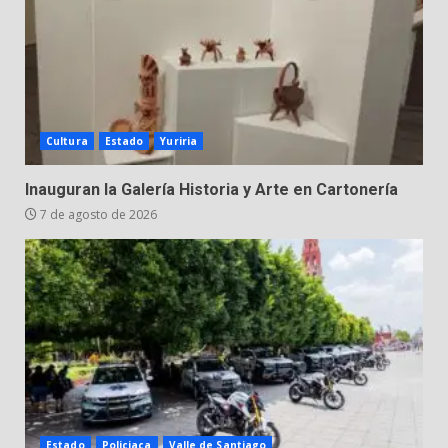
Cultura
Estado
Yuriria
Inauguran la Galería Historia y Arte en Cartonería
7 de agosto de 2026
Estado
Policiaca
Valle de Santiago