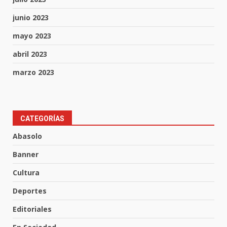
junio 2023
mayo 2023
abril 2023
marzo 2023
CATEGORÍAS
Inauguran la Galería Historia y
Arte en Cartonería
Abasolo
7 de agosto de 2026
3
Banner
Cultura
Valle de Santiago refuerza
Deportes
seguridad con nuevas unidades
7 de agosto de 2026
Editoriales
4