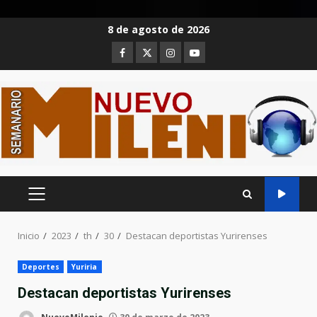
Saltar
8 de agosto de 2026
al
Facebook
Twitter
Instagram
Youtube
contenido
MENÚ
PRINCIPAL
Inicio
2023
th
30
Destacan deportistas Yurirenses
Deportes
Yuriria
Destacan deportistas Yurirenses