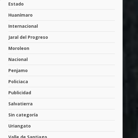
Cárdenas, “El Puma”
Estado
4
3 de agosto de 2026
Huanímaro
Internacional
Hombre pierde la vida en
Jaral del Progreso
tabiquera
31 de julio de 2026
Moroleon
5
Nacional
Penjamo
Emboscada a policías en
Yuriria
Policiaca
31 de julio de 2026
6
Publicidad
Salvatierra
Envía Gobierno de la Gente
Sin categoría
más de 77 mil
30 de julio de 2026
Uriangato
7
Valle de Santiago