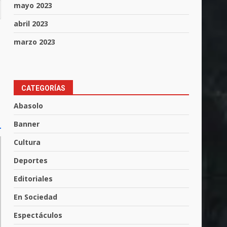
mayo 2023
abril 2023
marzo 2023
CATEGORÍAS
Abasolo
Banner
Cultura
Muere peatón arrollado por
Deportes
motociclista en Yuriria
4 de agosto de 2026
Editoriales
3
En Sociedad
Valle de Santiago despide a
Espectáculos
José Antonio Villanueva