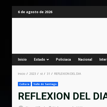
Saltar
6 de agosto de 2026
al
contenido
Inicio
Estado
Policiaca
Nacional
Inte
Inicio
2023
st
31
REFLEXION DEL DIA
Cultura
Valle de Santiago
REFLEXION DEL DI