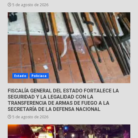
31 de julio de 2026
5 de agosto de 2026
5
Emboscada a policías en Yuriria
31 de julio de 2026
6
Envía Gobierno de la Gente más
de 77 mil
Estado
Policiaca
30 de julio de 2026
7
FISCALÍA GENERAL DEL ESTADO FORTALECE LA
SEGURIDAD Y LA LEGALIDAD CON LA
TRANSFERENCIA DE ARMAS DE FUEGO A LA
SECRETARÍA DE LA DEFENSA NACIONAL
5 de agosto de 2026