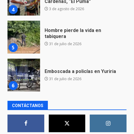
31 de julio de 2026
5
Emboscada a policías en Yuriria
31 de julio de 2026
6
Envía Gobierno de la Gente más
de 77 mil
30 de julio de 2026
7
El Pbro. Mario Alberto Pérez
CONTÁCTANOS
asume la administración de la
parroquia de Guarapo
1
5 de agosto de 2026