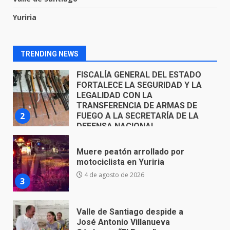
FISCALÍA GENERAL DEL ESTADO
Yuriria
FORTALECE LA SEGURIDAD Y LA
LEGALIDAD CON LA
TRANSFERENCIA DE ARMAS DE
2
FUEGO A LA SECRETARÍA DE LA
TRENDING NEWS
DEFENSA NACIONAL
5 de agosto de 2026
Muere peatón arrollado por
motociclista en Yuriria
4 de agosto de 2026
3
Valle de Santiago despide a
José Antonio Villanueva
Cárdenas, “El Puma”
4
3 de agosto de 2026
Hombre pierde la vida en
tabiquera