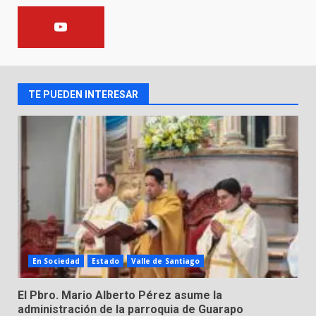
FISCALÍA GENERAL DEL ESTADO
FORTALECE LA SEGURIDAD Y LA
LEGALIDAD CON LA
TRANSFERENCIA DE ARMAS DE
2
FUEGO A LA SECRETARÍA DE LA
DEFENSA NACIONAL
TE PUEDEN INTERESAR
5 de agosto de 2026
Muere peatón arrollado por
motociclista en Yuriria
4 de agosto de 2026
3
Valle de Santiago despide a
José Antonio Villanueva
Cárdenas, “El Puma”
4
3 de agosto de 2026
En Sociedad
Estado
Valle de Santiago
Hombre pierde la vida en
El Pbro. Mario Alberto Pérez asume la
tabiquera
administración de la parroquia de Guarapo