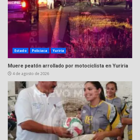
Estado
Policiaca
Yuriria
Muere peatón arrollado por motociclista en Yuriria
4 de agosto de 2026