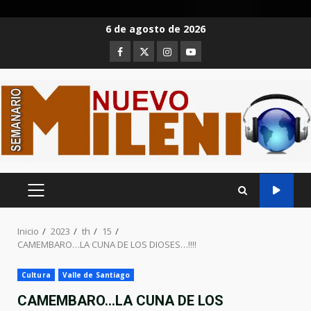
Saltar
6 de agosto de 2026
al
Facebook
Twitter
Instagram
Youtube
contenido
MENÚ
PRINCIPAL
Inicio
2023
th
15
CAMEMBARO…LA CUNA DE LOS DIOSES…!!!!
Cultura
Valle de Santiago
CAMEMBARO…LA CUNA DE LOS