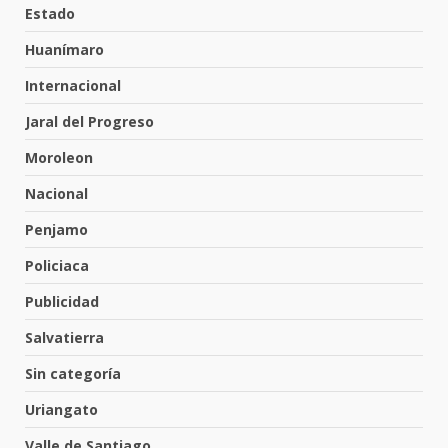
tabiquera
Estado
31 de julio de 2026
5
Huanímaro
Internacional
Emboscada a policías en Yuriria
Jaral del Progreso
31 de julio de 2026
Moroleon
6
Nacional
Penjamo
Envía Gobierno de la Gente más
de 77 mil
Policiaca
30 de julio de 2026
7
Publicidad
Salvatierra
El Pbro. Mario Alberto Pérez
asume la administración de la
Sin categoría
parroquia de Guarapo
Uriangato
1
5 de agosto de 2026
Valle de Santiago