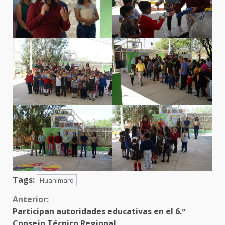
Tags:
Huanimaro
Sigue
Anterior:
Participan autoridades educativas en el 6.º
leyendo
Consejo Técnico Regional