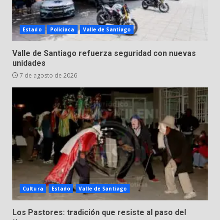
Valle de Santiago despide a
Estado
Policiaca
Valle de Santiago
José Antonio Villanueva
Cárdenas, “El Puma”
Valle de Santiago refuerza seguridad con nuevas
7
3 de agosto de 2026
unidades
7 de agosto de 2026
Cultura
Estado
Valle de Santiago
Los Pastores: tradición que resiste al paso del