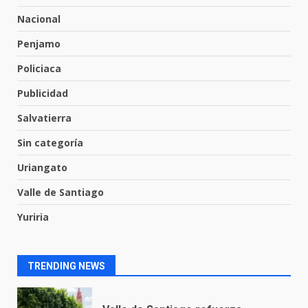
6
Nacional
Valle de Santiago despide a
Penjamo
José Antonio Villanueva
Policiaca
Cárdenas, “El Puma”
7
3 de agosto de 2026
Publicidad
Salvatierra
Inauguran la Galería Historia y
Sin categoría
Arte en Cartonería
7 de agosto de 2026
Uriangato
1
Valle de Santiago
Yuriria
Valle de Santiago refuerza
seguridad con nuevas unidades
7 de agosto de 2026
2
TRENDING NEWS