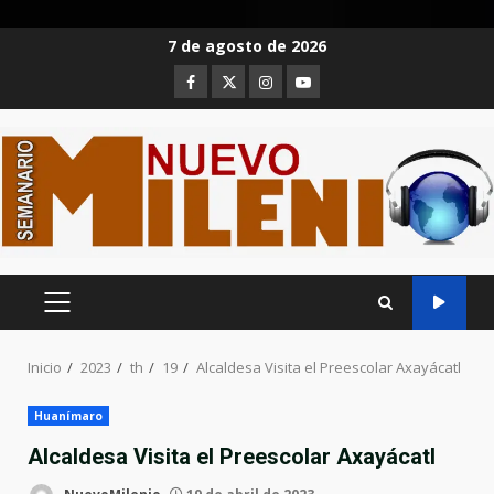
Saltar
7 de agosto de 2026
al
Facebook
Twitter
Instagram
Youtube
contenido
MENÚ
PRINCIPAL
Inicio
2023
th
19
Alcaldesa Visita el Preescolar Axayácatl
Huanímaro
Alcaldesa Visita el Preescolar Axayácatl