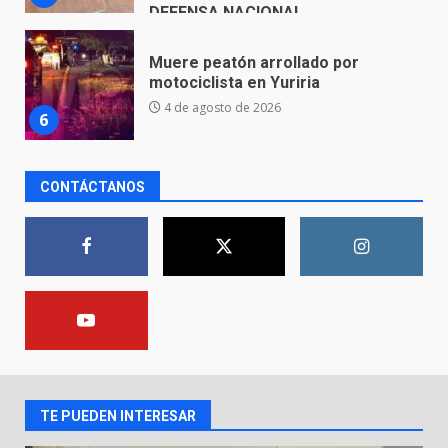
Valle de Santiago despide a
José Antonio Villanueva
Cárdenas, “El Puma”
7
3 de agosto de 2026
CONTÁCTANOS
Inauguran la Galería Historia y
Arte en Cartonería
7 de agosto de 2026
1
Valle de Santiago refuerza
seguridad con nuevas unidades
7 de agosto de 2026
2
TE PUEDEN INTERESAR
Los Pastores: tradición que