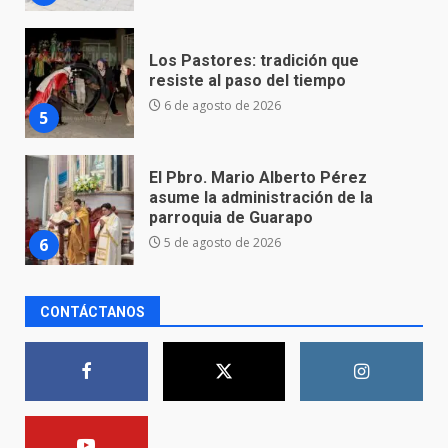
6 de agosto de 2026
5
El Pbro. Mario Alberto Pérez
asume la administración de la
parroquia de Guarapo
6
5 de agosto de 2026
FISCALÍA GENERAL DEL ESTADO
FORTALECE LA SEGURIDAD Y LA
LEGALIDAD CON LA
TRANSFERENCIA DE ARMAS DE
7
FUEGO A LA SECRETARÍA DE LA
DEFENSA NACIONAL
CONTÁCTANOS
5 de agosto de 2026
Aprender jugando también salva
vidas.
8 de agosto de 2026
1