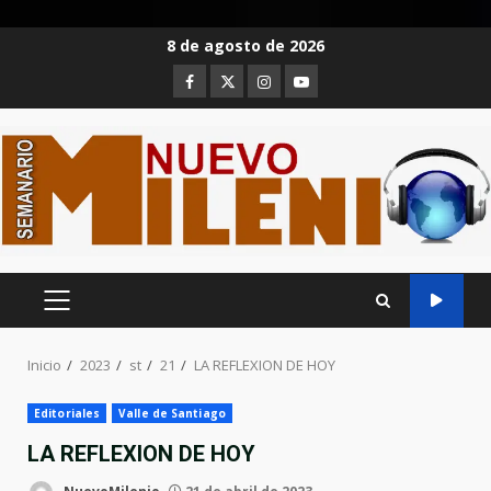
Saltar
8 de agosto de 2026
al
Facebook
Twitter
Instagram
Youtube
contenido
MENÚ
PRINCIPAL
Inicio
2023
st
21
LA REFLEXION DE HOY
Editoriales
Valle de Santiago
LA REFLEXION DE HOY