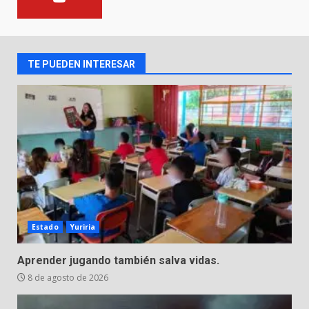
Incendio en taller mecánico de
Puerto de Águila:
7 de agosto de 2026
2
TE PUEDEN INTERESAR
Inauguran la Galería Historia y
Arte en Cartonería
7 de agosto de 2026
3
Valle de Santiago refuerza
seguridad con nuevas unidades
7 de agosto de 2026
Estado
Yuriria
4
Aprender jugando también salva vidas.
8 de agosto de 2026
Los Pastores: tradición que
resiste al paso del tiempo