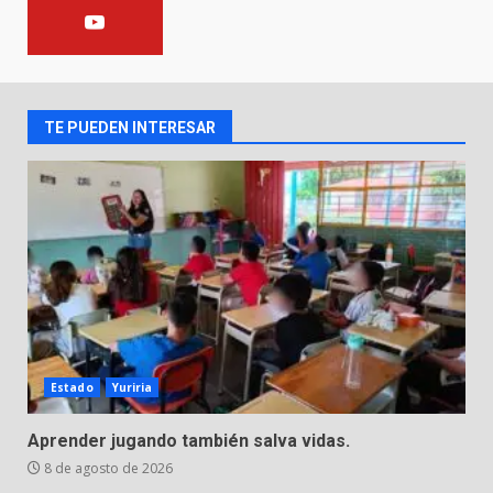
Incendio en taller mecánico de
Puerto de Águila:
7 de agosto de 2026
TE PUEDEN INTERESAR
2
Inauguran la Galería Historia y
Arte en Cartonería
7 de agosto de 2026
3
Valle de Santiago refuerza
seguridad con nuevas unidades
Estado
Yuriria
7 de agosto de 2026
4
Aprender jugando también salva vidas.
8 de agosto de 2026
Los Pastores: tradición que