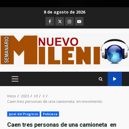
Saltar
8 de agosto de 2026
al
Facebook
Twitter
Instagram
Youtube
contenido
MENÚ
PRINCIPAL
Inicio
2023
rd
3
Caen tres personas de una camioneta en movimiento.
Jaral del Progreso
Policiaca
Caen tres personas de una camioneta en