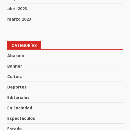
abril 2023
marzo 2023
CATEGORÍAS
Abasolo
Inauguran la Galería Historia y
Arte en Cartonería
Banner
7 de agosto de 2026
3
Cultura
Deportes
Valle de Santiago refuerza
Editoriales
seguridad con nuevas unidades
En Sociedad
7 de agosto de 2026
4
Espectáculos
Estado