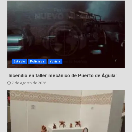
resiste al paso del tiempo
6 de agosto de 2026
5
El Pbro. Mario Alberto Pérez
asume la administración de la
parroquia de Guarapo
6
5 de agosto de 2026
Estado
Policiaca
Yuriria
FISCALÍA GENERAL DEL ESTADO
FORTALECE LA SEGURIDAD Y LA
Incendio en taller mecánico de Puerto de Águila:
LEGALIDAD CON LA
7 de agosto de 2026
TRANSFERENCIA DE ARMAS DE
7
FUEGO A LA SECRETARÍA DE LA
DEFENSA NACIONAL
5 de agosto de 2026