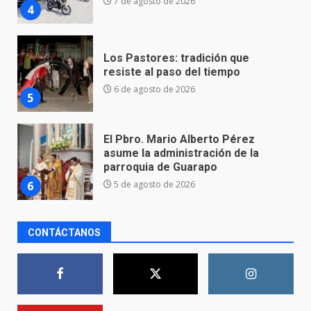
Los Pastores: tradición que
resiste al paso del tiempo
6 de agosto de 2026
5
El Pbro. Mario Alberto Pérez
asume la administración de la
parroquia de Guarapo
6
5 de agosto de 2026
FISCALÍA GENERAL DEL ESTADO
FORTALECE LA SEGURIDAD Y LA
LEGALIDAD CON LA
TRANSFERENCIA DE ARMAS DE
7
FUEGO A LA SECRETARÍA DE LA
DEFENSA NACIONAL
CONTÁCTANOS
5 de agosto de 2026
Aprender jugando también salva
vidas.
8 de agosto de 2026
1