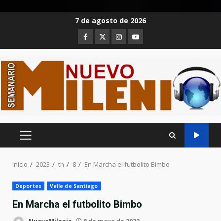
Saltar
7 de agosto de 2026
al
Facebook
Twitter
Instagram
Youtube
contenido
MENÚ
PRINCIPAL
Inicio
2023
th
8
En Marcha el futbolito Bimbo
Deportes
Valle de Santiago
En Marcha el futbolito Bimbo