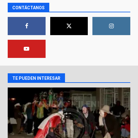
CONTÁCTANOS
Los Pastores: tradición que
resiste al paso del tiempo
6 de agosto de 2026
1
El Pbro. Mario Alberto Pérez
asume la administración de la
parroquia de Guarapo
2
5 de agosto de 2026
TE PUEDEN INTERESAR
FISCALÍA GENERAL DEL ESTADO
FORTALECE LA SEGURIDAD Y LA
LEGALIDAD CON LA
TRANSFERENCIA DE ARMAS DE
3
FUEGO A LA SECRETARÍA DE LA
DEFENSA NACIONAL
5 de agosto de 2026
Muere peatón arrollado por
motociclista en Yuriria