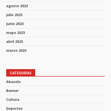
agosto 2023
julio 2023
junio 2023
mayo 2023
abril 2023
marzo 2023
FISCALÍA GENERAL DEL ESTADO
FORTALECE LA SEGURIDAD Y LA
CATEGORÍAS
LEGALIDAD CON LA
Abasolo
TRANSFERENCIA DE ARMAS DE
3
FUEGO A LA SECRETARÍA DE LA
Banner
DEFENSA NACIONAL
5 de agosto de 2026
Cultura
Muere peatón arrollado por
Deportes
motociclista en Yuriria