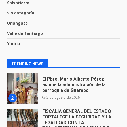
Salvatierra
Los Pastores: tradición que
Sin categoría
resiste al paso del tiempo
6 de agosto de 2026
Uriangato
1
Valle de Santiago
El Pbro. Mario Alberto Pérez
Yuriria
asume la administración de la
parroquia de Guarapo
2
5 de agosto de 2026
TRENDING NEWS
FISCALÍA GENERAL DEL ESTADO
FORTALECE LA SEGURIDAD Y LA
LEGALIDAD CON LA
TRANSFERENCIA DE ARMAS DE
3
FUEGO A LA SECRETARÍA DE LA
DEFENSA NACIONAL
5 de agosto de 2026
Muere peatón arrollado por
motociclista en Yuriria