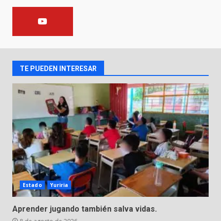
Incendio en taller mecánico de
Puerto de Águila:
7 de agosto de 2026
2
TE PUEDEN INTERESAR
Inauguran la Galería Historia y
Arte en Cartonería
7 de agosto de 2026
3
Valle de Santiago refuerza
seguridad con nuevas unidades
7 de agosto de 2026
4
Estado
Yuriria
Aprender jugando también salva vidas.
Los Pastores: tradición que
resiste al paso del tiempo