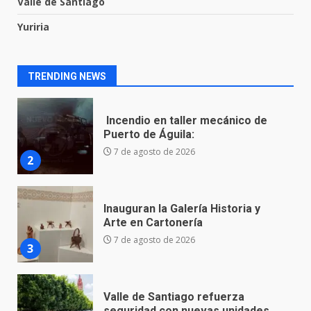
Valle de Santiago
Yuriria
Incendio en taller mecánico de
Puerto de Águila:
7 de agosto de 2026
2
TRENDING NEWS
Inauguran la Galería Historia y
Arte en Cartonería
7 de agosto de 2026
3
Valle de Santiago refuerza
seguridad con nuevas unidades
7 de agosto de 2026
4
Los Pastores: tradición que