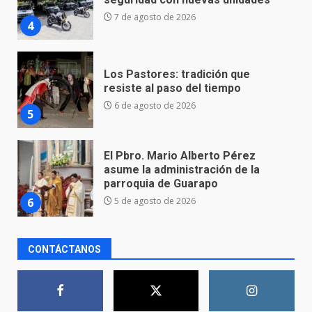
resiste al paso del tiempo
6 de agosto de 2026
5
El Pbro. Mario Alberto Pérez
asume la administración de la
parroquia de Guarapo
6
5 de agosto de 2026
FISCALÍA GENERAL DEL ESTADO
FORTALECE LA SEGURIDAD Y LA
LEGALIDAD CON LA
TRANSFERENCIA DE ARMAS DE
7
FUEGO A LA SECRETARÍA DE LA
DEFENSA NACIONAL
5 de agosto de 2026
CONTÁCTANOS
Aprender jugando también salva
vidas.
8 de agosto de 2026
1