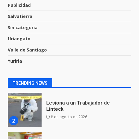
7
Publicidad
Salvatierra
En consultorio médico lesiona a
Sin categoría
una mujer
8 de agosto de 2026
Uriangato
1
Valle de Santiago
Yuriria
Lesiona a un Trabajador de
Linteck
8 de agosto de 2026
2
TRENDING NEWS
Aprender jugando también salva
vidas.
8 de agosto de 2026
3