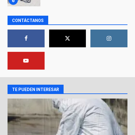
7
CONTÁCTANOS
En consultorio médico lesiona a
una mujer
8 de agosto de 2026
1
Lesiona a un Trabajador de
Linteck
8 de agosto de 2026
2
TE PUEDEN INTERESAR
Aprender jugando también salva
vidas.
8 de agosto de 2026
3