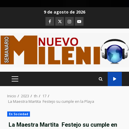
Saltar
9 de agosto de 2026
al
Facebook
Twitter
Instagram
Youtube
contenido
MENÚ
PRINCIPAL
Inicio
2023
th
17
La Maestra Martita Festejo su cumple en la Playa
En Sociedad
La Maestra Martita Festejo su cumple en