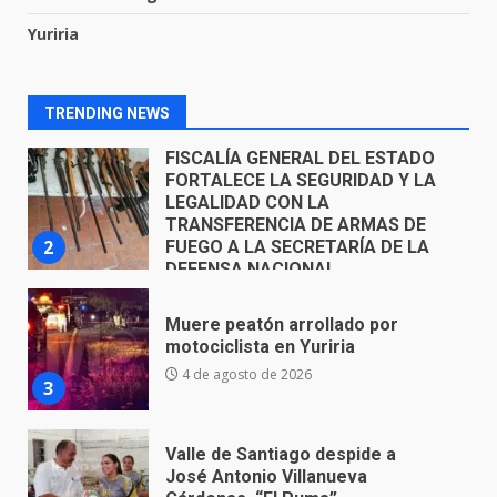
FISCALÍA GENERAL DEL ESTADO
Yuriria
FORTALECE LA SEGURIDAD Y LA
LEGALIDAD CON LA
TRANSFERENCIA DE ARMAS DE
2
FUEGO A LA SECRETARÍA DE LA
TRENDING NEWS
DEFENSA NACIONAL
5 de agosto de 2026
Muere peatón arrollado por
motociclista en Yuriria
4 de agosto de 2026
3
Valle de Santiago despide a
José Antonio Villanueva
Cárdenas, “El Puma”
4
3 de agosto de 2026
Hombre pierde la vida en
tabiquera