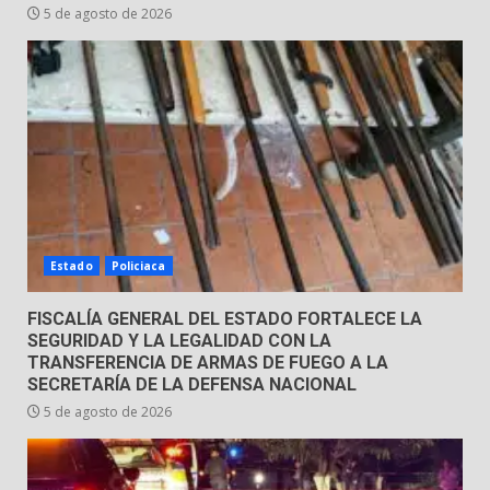
31 de julio de 2026
5 de agosto de 2026
5
Emboscada a policías en Yuriria
31 de julio de 2026
6
Envía Gobierno de la Gente más
de 77 mil
Estado
Policiaca
30 de julio de 2026
7
FISCALÍA GENERAL DEL ESTADO FORTALECE LA
SEGURIDAD Y LA LEGALIDAD CON LA
TRANSFERENCIA DE ARMAS DE FUEGO A LA
SECRETARÍA DE LA DEFENSA NACIONAL
5 de agosto de 2026