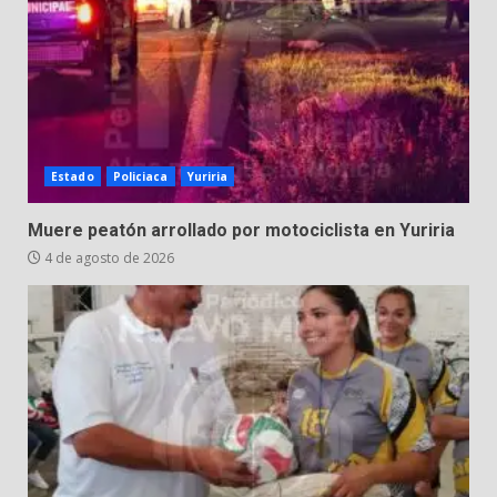
Estado
Policiaca
Yuriria
Muere peatón arrollado por motociclista en Yuriria
4 de agosto de 2026