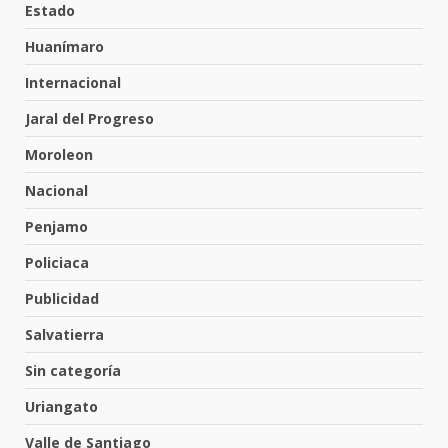
Estado
31 de julio de 2026
5
Huanímaro
Internacional
Emboscada a policías en Yuriria
Jaral del Progreso
31 de julio de 2026
Moroleon
6
Nacional
Penjamo
Envía Gobierno de la Gente más
de 77 mil
Policiaca
30 de julio de 2026
7
Publicidad
Salvatierra
El Pbro. Mario Alberto Pérez
asume la administración de la
Sin categoría
parroquia de Guarapo
Uriangato
1
5 de agosto de 2026
Valle de Santiago