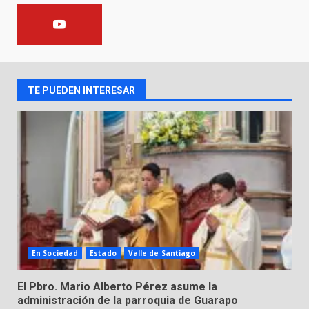
FISCALÍA GENERAL DEL ESTADO
FORTALECE LA SEGURIDAD Y LA
LEGALIDAD CON LA
TRANSFERENCIA DE ARMAS DE
2
FUEGO A LA SECRETARÍA DE LA
DEFENSA NACIONAL
TE PUEDEN INTERESAR
5 de agosto de 2026
Muere peatón arrollado por
motociclista en Yuriria
4 de agosto de 2026
3
Valle de Santiago despide a
José Antonio Villanueva
Cárdenas, “El Puma”
4
3 de agosto de 2026
En Sociedad
Estado
Valle de Santiago
Hombre pierde la vida en
El Pbro. Mario Alberto Pérez asume la
tabiquera
administración de la parroquia de Guarapo