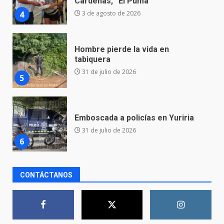
31 de julio de 2026
5
Emboscada a policías en Yuriria
31 de julio de 2026
6
Envía Gobierno de la Gente más
de 77 mil
30 de julio de 2026
7
El Pbro. Mario Alberto Pérez
CONTÁCTANOS
asume la administración de la
parroquia de Guarapo
1
5 de agosto de 2026