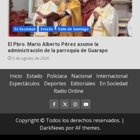
En Sociedad
Estado
Valle de Santiago
El Pbro. Mario Alberto Pérez asume la
administración de la parroquia de Guarapo
5 de agosto de 2026
Inicio
Estado
Policiaca
Nacional
Internacional
Espectáculos
Deportes
Editoriales
En Sociedad
Radio Online
Facebook
Twitter
Instagram
Youtube
Copyright © Todos los derechos reservados.
|
DarkNews
por AF themes.