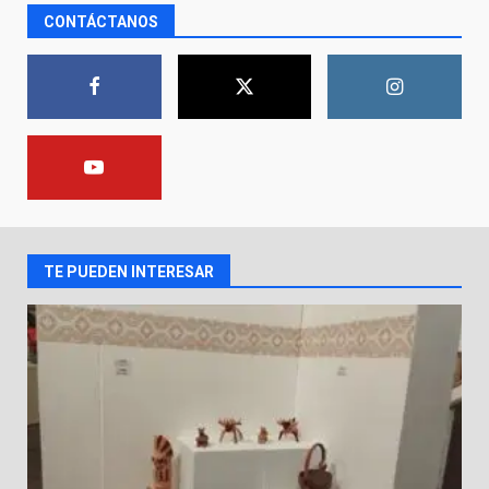
CONTÁCTANOS
Inauguran la Galería Historia y
Arte en Cartonería
7 de agosto de 2026
1
Valle de Santiago refuerza
seguridad con nuevas unidades
7 de agosto de 2026
2
TE PUEDEN INTERESAR
Los Pastores: tradición que
resiste al paso del tiempo
6 de agosto de 2026
3
El Pbro. Mario Alberto Pérez
asume la administración de la
parroquia de Guarapo