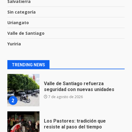
Salvatierra
Inauguran la Galería Historia y
Sin categoría
Arte en Cartonería
7 de agosto de 2026
Uriangato
1
Valle de Santiago
Yuriria
Valle de Santiago refuerza
seguridad con nuevas unidades
7 de agosto de 2026
2
TRENDING NEWS
Los Pastores: tradición que
resiste al paso del tiempo
6 de agosto de 2026
3
El Pbro. Mario Alberto Pérez
asume la administración de la
parroquia de Guarapo