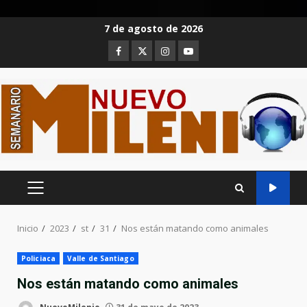
Saltar
7 de agosto de 2026
al
Facebook
Twitter
Instagram
Youtube
contenido
MENÚ
PRINCIPAL
Inicio
2023
st
31
Nos están matando como animales
Policiaca
Valle de Santiago
Nos están matando como animales