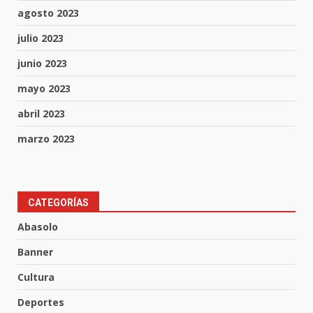
agosto 2023
julio 2023
junio 2023
mayo 2023
abril 2023
marzo 2023
Los Pastores: tradición que
CATEGORÍAS
resiste al paso del tiempo
Abasolo
6 de agosto de 2026
3
Banner
Cultura
El Pbro. Mario Alberto Pérez
asume la administración de la
Deportes
parroquia de Guarapo