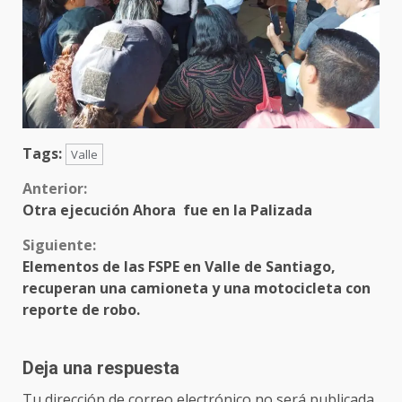
Tags:
Valle
Sigue
Anterior:
Otra ejecución Ahora fue en la Palizada
leyendo
Siguiente:
Elementos de las FSPE en Valle de Santiago,
recuperan una camioneta y una motocicleta con
reporte de robo.
Deja una respuesta
Tu dirección de correo electrónico no será publicada.