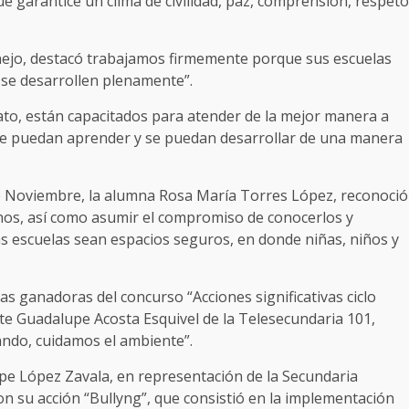
ue garantice un clima de civilidad, paz, comprensión, respeto
nejo, destacó trabajamos firmemente porque sus escuelas
 se desarrollen plenamente”.
to, están capacitados para atender de la mejor manera a
de puedan aprender y se puedan desarrollar de una manera
de Noviembre, la alumna Rosa María Torres López, reconoció
nos, así como asumir el compromiso de conocerlos y
as escuelas sean espacios seguros, en donde niñas, niños y
as ganadoras del concurso “Acciones significativas ciclo
te Guadalupe Acosta Esquivel de la Telesecundaria 101,
lando, cuidamos el ambiente”.
pe López Zavala, en representación de la Secundaria
on su acción “Bullyng”, que consistió en la implementación