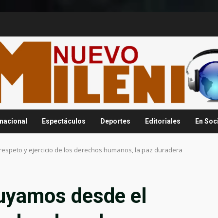
rnacional
Espectáculos
Deportes
Editoriales
En Soc
espeto y ejercicio de los derechos humanos, la paz duradera
uyamos desde el