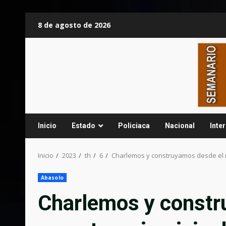
Saltar
8 de agosto de 2026
al
contenido
Inicio
Estado
Policiaca
Nacional
Inte
Inicio
2023
th
6
Charlemos y construyamos desde el r
Abasolo
Charlemos y constr