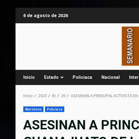
Saltar
6 de agosto de 2026
al
contenido
Inicio
Estado
Policiaca
Nacional
Inte
Inicio
2023
th
20
ASESINAN A PRINCIPAL ACTIVISTA 
Moroleon
Policiaca
ASESINAN A PRINC