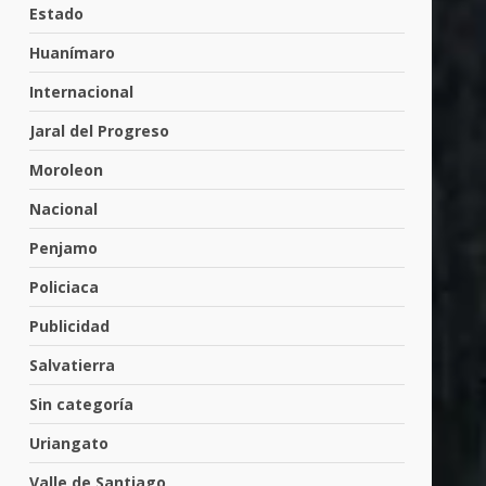
Cárdenas, “El Puma”
Estado
4
3 de agosto de 2026
Huanímaro
Internacional
Hombre pierde la vida en
Jaral del Progreso
tabiquera
31 de julio de 2026
Moroleon
5
Nacional
Penjamo
Emboscada a policías en
Yuriria
Policiaca
31 de julio de 2026
6
Publicidad
Salvatierra
Envía Gobierno de la Gente
Sin categoría
más de 77 mil
30 de julio de 2026
Uriangato
7
Valle de Santiago