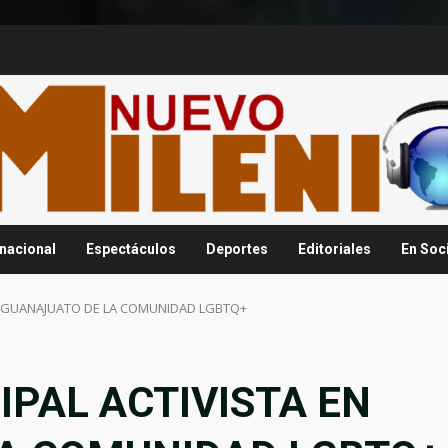
rnacional
Espectáculos
Deportes
Editoriales
En Soc
EN GUANAJUATO DE LA COMUNIDAD LGBTQ+
IPAL ACTIVISTA EN