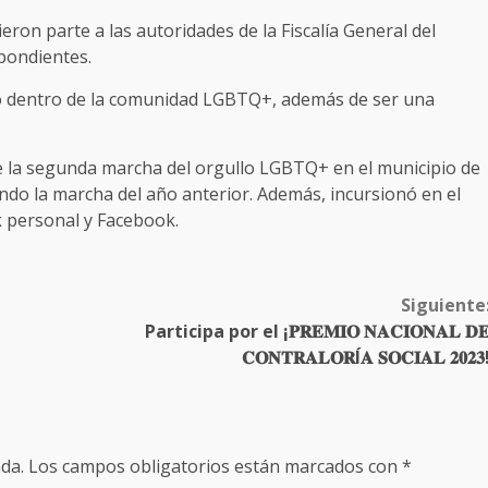
ron parte a las autoridades de la Fiscalía General del
spondientes.
go dentro de la comunidad LGBTQ+, además de ser una
 la segunda marcha del orgullo LGBTQ+ en el municipio de
do la marcha del año anterior. Además, incursionó en el
k personal y Facebook.
Siguiente
Participa por el ¡𝐏𝐑𝐄𝐌𝐈𝐎 𝐍𝐀𝐂𝐈𝐎𝐍𝐀𝐋 𝐃
𝐂𝐎𝐍𝐓𝐑𝐀𝐋𝐎𝐑Í𝐀 𝐒𝐎𝐂𝐈𝐀𝐋 𝟐𝟎𝟐𝟑
da.
Los campos obligatorios están marcados con
*