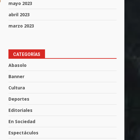
mayo 2023
abril 2023
marzo 2023
CATEGORÍAS
Abasolo
Banner
Cultura
Muere peatón arrollado por
Deportes
motociclista en Yuriria
4 de agosto de 2026
Editoriales
3
En Sociedad
Valle de Santiago despide a
Espectáculos
José Antonio Villanueva