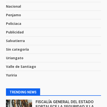
Nacional
Penjamo
Envía Gobierno de la Gente más
de 77 mil
Policiaca
30 de julio de 2026
7
Publicidad
Salvatierra
El Pbro. Mario Alberto Pérez
asume la administración de la
Sin categoría
parroquia de Guarapo
Uriangato
1
5 de agosto de 2026
Valle de Santiago
FISCALÍA GENERAL DEL ESTADO
Yuriria
FORTALECE LA SEGURIDAD Y LA
LEGALIDAD CON LA
TRANSFERENCIA DE ARMAS DE
2
FUEGO A LA SECRETARÍA DE LA
TRENDING NEWS
DEFENSA NACIONAL
5 de agosto de 2026