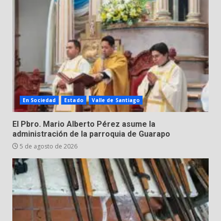
motociclista en Yuriria
4 de agosto de 2026
3
Valle de Santiago despide a
José Antonio Villanueva
Cárdenas, “El Puma”
4
3 de agosto de 2026
En Sociedad
Estado
Valle de Santiago
Hombre pierde la vida en
El Pbro. Mario Alberto Pérez asume la
tabiquera
administración de la parroquia de Guarapo
31 de julio de 2026
5 de agosto de 2026
5
Emboscada a policías en Yuriria
31 de julio de 2026
6