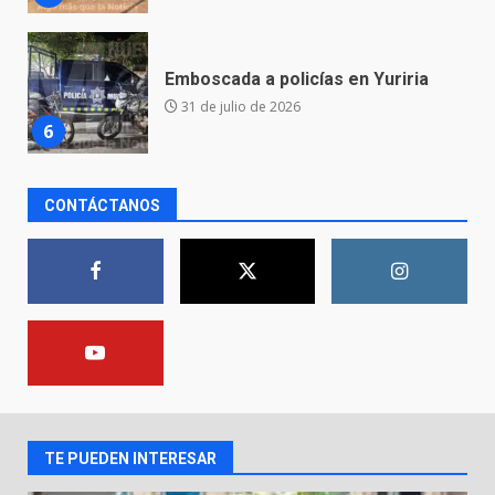
Envía Gobierno de la Gente más
de 77 mil
30 de julio de 2026
7
El Pbro. Mario Alberto Pérez
CONTÁCTANOS
asume la administración de la
parroquia de Guarapo
1
5 de agosto de 2026
FISCALÍA GENERAL DEL ESTADO
FORTALECE LA SEGURIDAD Y LA
LEGALIDAD CON LA
TRANSFERENCIA DE ARMAS DE
2
FUEGO A LA SECRETARÍA DE LA
DEFENSA NACIONAL
TE PUEDEN INTERESAR
5 de agosto de 2026
Muere peatón arrollado por