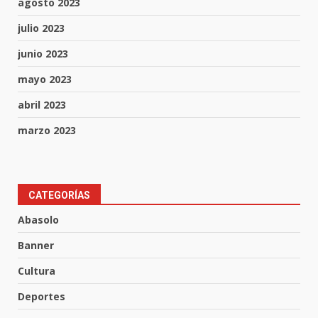
agosto 2023
julio 2023
junio 2023
mayo 2023
abril 2023
marzo 2023
En consultorio médico lesiona a
CATEGORÍAS
una mujer
Abasolo
8 de agosto de 2026
3
Banner
Cultura
Lesiona a un Trabajador de
Deportes
Linteck
8 de agosto de 2026