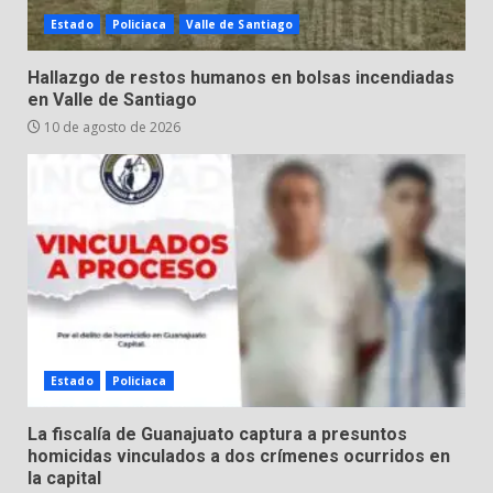
Estado
Policiaca
Valle de Santiago
Aprender jugando también salva
Hallazgo de restos humanos en bolsas incendiadas
vidas.
en Valle de Santiago
8 de agosto de 2026
10 de agosto de 2026
5
Incendio en taller mecánico de
Puerto de Águila:
7 de agosto de 2026
6
Inauguran la Galería Historia y
Arte en Cartonería
Estado
Policiaca
7 de agosto de 2026
7
La fiscalía de Guanajuato captura a presuntos
homicidas vinculados a dos crímenes ocurridos en
la capital