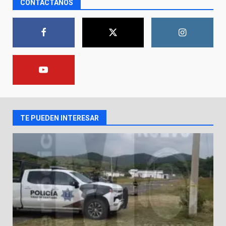
CONTÁCTANOS
bolsas incendiadas en Valle de
Santiago
1
10 de agosto de 2026
La fiscalía de Guanajuato
captura a presuntos homicidas
vinculados a dos crímenes
ocurridos en la capital
2
9 de agosto de 2026
TE PUEDEN INTERESAR
En consultorio médico lesiona a
una mujer
8 de agosto de 2026
3
Lesiona a un Trabajador de
Linteck
8 de agosto de 2026
4