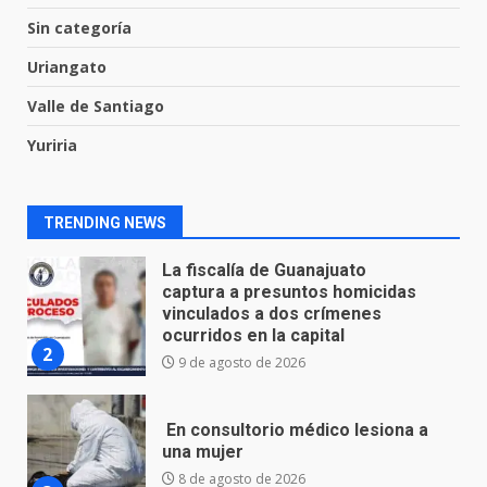
Hallazgo de restos humanos en
bolsas incendiadas en Valle de
Sin categoría
Santiago
Uriangato
1
10 de agosto de 2026
Valle de Santiago
La fiscalía de Guanajuato
Yuriria
captura a presuntos homicidas
vinculados a dos crímenes
ocurridos en la capital
2
TRENDING NEWS
9 de agosto de 2026
En consultorio médico lesiona a
una mujer
8 de agosto de 2026
3
Lesiona a un Trabajador de
Linteck
8 de agosto de 2026