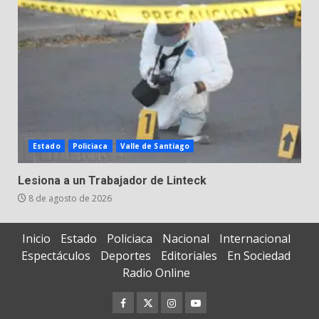
Estado
Policiaca
Valle de Santiago
Lesiona a un Trabajador de Linteck
8 de agosto de 2026
Inicio
Estado
Policiaca
Nacional
Internacional
Espectáculos
Deportes
Editoriales
En Sociedad
Radio Online
Facebook
Twitter
Instagram
Youtube