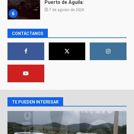
Arte en Cartonería
7 de agosto de 2026
7
Hallazgo de restos humanos en
CONTÁCTANOS
bolsas incendiadas en Valle de
Santiago
1
10 de agosto de 2026
La fiscalía de Guanajuato
captura a presuntos homicidas
vinculados a dos crímenes
ocurridos en la capital
2
9 de agosto de 2026
TE PUEDEN INTERESAR
En consultorio médico lesiona a
una mujer
8 de agosto de 2026
3