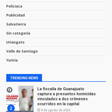
Arte en Cartonería
Policiaca
7 de agosto de 2026
7
Publicidad
Salvatierra
Hallazgo de restos humanos en
bolsas incendiadas en Valle de
Sin categoría
Santiago
Uriangato
1
10 de agosto de 2026
Valle de Santiago
La fiscalía de Guanajuato
Yuriria
captura a presuntos homicidas
vinculados a dos crímenes
ocurridos en la capital
2
TRENDING NEWS
9 de agosto de 2026
En consultorio médico lesiona a
una mujer
8 de agosto de 2026
3