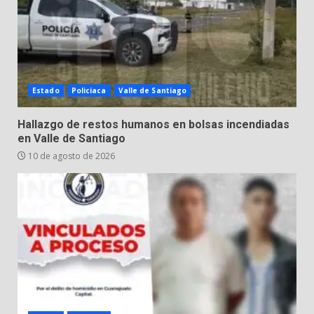
Lesiona a un Trabajador de
Linteck
8 de agosto de 2026
4
Estado
Policiaca
Valle de Santiago
Aprender jugando también salva
Hallazgo de restos humanos en bolsas incendiadas
vidas.
en Valle de Santiago
8 de agosto de 2026
10 de agosto de 2026
5
Incendio en taller mecánico de
Puerto de Águila:
7 de agosto de 2026
6
Inauguran la Galería Historia y