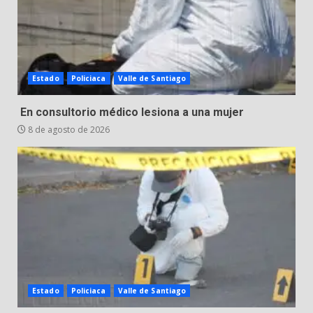
Incendio en taller mecánico de
Puerto de Águila:
7 de agosto de 2026
4
Estado
Policiaca
Valle de Santiago
En consultorio médico lesiona a una mujer
Inauguran la Galería Historia y
8 de agosto de 2026
Arte en Cartonería
7 de agosto de 2026
5
Valle de Santiago refuerza
seguridad con nuevas unidades
7 de agosto de 2026
6
Estado
Policiaca
Valle de Santiago
Los Pastores: tradición que