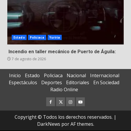
Estado
Policiaca
Yuriria
Incendio en taller mecánico de Puerto de Águila:
7 de agosto de 2026
Inicio
Estado
Policiaca
Nacional
Internacional
Espectáculos
Deportes
Editoriales
En Sociedad
Radio Online
Facebook
Twitter
Instagram
Youtube
Copyright © Todos los derechos reservados.
|
DarkNews
por AF themes.