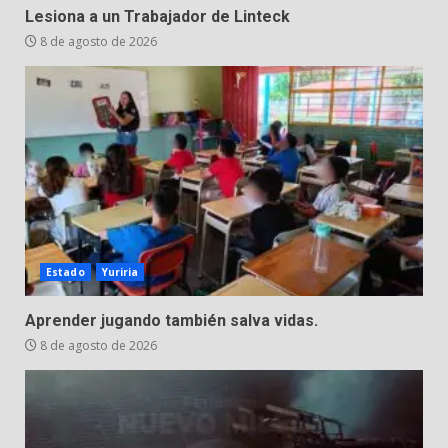
resiste al paso del tiempo
Lesiona a un Trabajador de Linteck
6 de agosto de 2026
7
8 de agosto de 2026
Estado
Yuriria
Aprender jugando también salva vidas.
8 de agosto de 2026