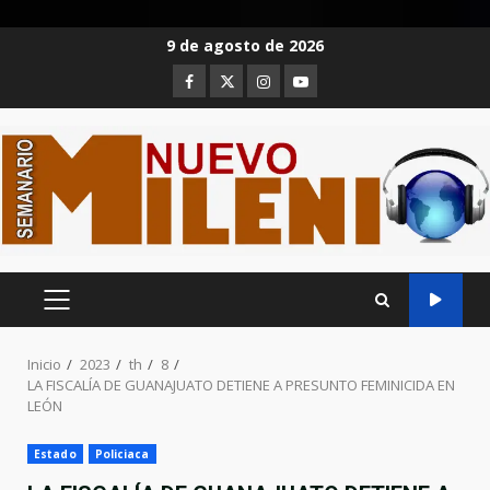
Saltar
9 de agosto de 2026
al
Facebook
Twitter
Instagram
Youtube
contenido
MENÚ
PRINCIPAL
Inicio
2023
th
8
LA FISCALÍA DE GUANAJUATO DETIENE A PRESUNTO FEMINICIDA EN
LEÓN
Estado
Policiaca