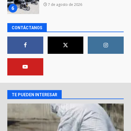
resiste al paso del tiempo
6 de agosto de 2026
7
CONTÁCTANOS
En consultorio médico lesiona a
una mujer
8 de agosto de 2026
1
Lesiona a un Trabajador de
Linteck
8 de agosto de 2026
2
TE PUEDEN INTERESAR
Aprender jugando también salva
vidas.
8 de agosto de 2026
3