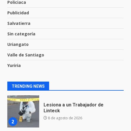
Policiaca
resiste al paso del tiempo
Publicidad
6 de agosto de 2026
7
Salvatierra
Sin categoría
En consultorio médico lesiona a
una mujer
Uriangato
8 de agosto de 2026
1
Valle de Santiago
Yuriria
Lesiona a un Trabajador de
Linteck
TRENDING NEWS
8 de agosto de 2026
2
Aprender jugando también salva
vidas.
8 de agosto de 2026
3