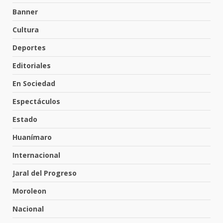
7 de agosto de 2026
3
Banner
Cultura
Valle de Santiago refuerza
Deportes
seguridad con nuevas unidades
7 de agosto de 2026
Editoriales
4
En Sociedad
Espectáculos
Los Pastores: tradición que
resiste al paso del tiempo
Estado
6 de agosto de 2026
5
Huanímaro
Internacional
El Pbro. Mario Alberto Pérez
asume la administración de la
Jaral del Progreso
parroquia de Guarapo
Moroleon
6
5 de agosto de 2026
Nacional
FISCALÍA GENERAL DEL ESTADO