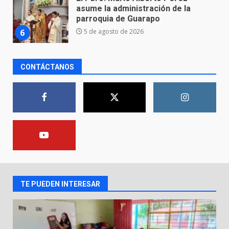
FORTALECE LA SEGURIDAD Y LA
LEGALIDAD CON LA
TRANSFERENCIA DE ARMAS DE
7
FUEGO A LA SECRETARÍA DE LA
DEFENSA NACIONAL
5 de agosto de 2026
CONTÁCTANOS
Aprender jugando también salva
vidas.
8 de agosto de 2026
1
Incendio en taller mecánico de
Puerto de Águila:
7 de agosto de 2026
2
TE PUEDEN INTERESAR
Inauguran la Galería Historia y
Arte en Cartonería
7 de agosto de 2026
3