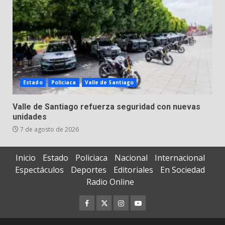
Estado
Policiaca
Valle de Santiago
Valle de Santiago refuerza seguridad con nuevas
unidades
7 de agosto de 2026
Inicio
Estado
Policiaca
Nacional
Internacional
Espectáculos
Deportes
Editoriales
En Sociedad
Radio Online
Facebook
Twitter
Instagram
Youtube