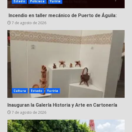
Estado
Policiaca
Yuriria
LEGALIDAD CON LA
TRANSFERENCIA DE ARMAS DE
Incendio en taller mecánico de Puerto de Águila:
7
FUEGO A LA SECRETARÍA DE LA
DEFENSA NACIONAL
7 de agosto de 2026
5 de agosto de 2026
Cultura
Estado
Yuriria
Inauguran la Galería Historia y Arte en Cartonería
7 de agosto de 2026