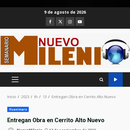
Saltar
9 de agosto de 2026
al
Facebook
Twitter
Instagram
Youtube
contenido
MENÚ
PRINCIPAL
Inicio
2023
th
13
Entregan Obra en Cerrito Alto Nuevo
Huanímaro
Entregan Obra en Cerrito Alto Nuevo