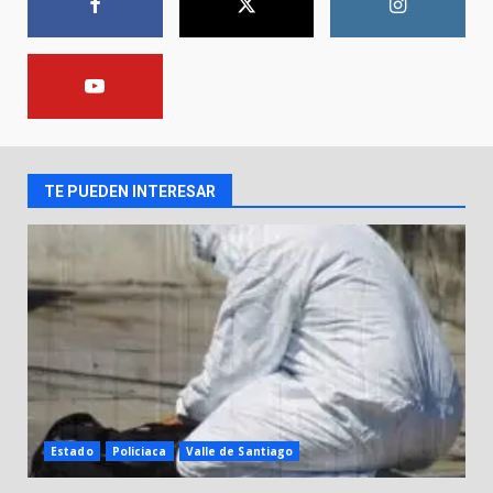
1
Lesiona a un Trabajador de
Linteck
8 de agosto de 2026
2
TE PUEDEN INTERESAR
Aprender jugando también salva
vidas.
8 de agosto de 2026
3
Incendio en taller mecánico de
Puerto de Águila:
7 de agosto de 2026
4
Estado
Policiaca
Valle de Santiago