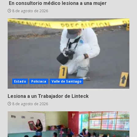
Inauguran la Galería Historia y
En consultorio médico lesiona a una mujer
Arte en Cartonería
8 de agosto de 2026
7 de agosto de 2026
5
Valle de Santiago refuerza
seguridad con nuevas unidades
7 de agosto de 2026
6
Los Pastores: tradición que
Estado
Policiaca
Valle de Santiago
resiste al paso del tiempo
6 de agosto de 2026
Lesiona a un Trabajador de Linteck
7
8 de agosto de 2026