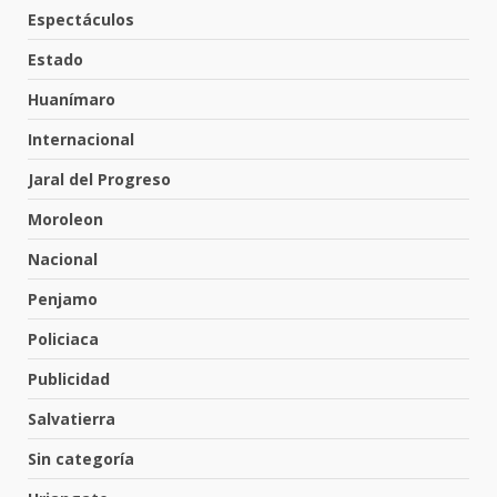
Espectáculos
Inauguran la Galería Historia y
Arte en Cartonería
Estado
7 de agosto de 2026
5
Huanímaro
Internacional
Valle de Santiago refuerza
Jaral del Progreso
seguridad con nuevas unidades
7 de agosto de 2026
Moroleon
6
Nacional
Penjamo
Los Pastores: tradición que
resiste al paso del tiempo
Policiaca
6 de agosto de 2026
7
Publicidad
Salvatierra
En consultorio médico lesiona a
Sin categoría
una mujer
8 de agosto de 2026