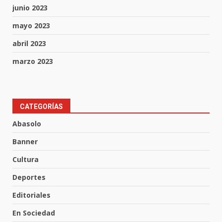
junio 2023
mayo 2023
abril 2023
marzo 2023
Aprender jugando también salva
CATEGORÍAS
vidas.
Abasolo
8 de agosto de 2026
3
Banner
Cultura
Incendio en taller mecánico de
Deportes
Puerto de Águila:
7 de agosto de 2026
Editoriales
4
En Sociedad