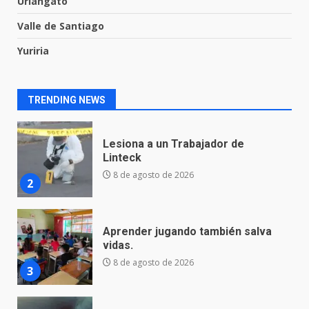
Uriangato
1
Valle de Santiago
Yuriria
Lesiona a un Trabajador de
Linteck
8 de agosto de 2026
2
TRENDING NEWS
Aprender jugando también salva
vidas.
8 de agosto de 2026
3
Incendio en taller mecánico de
Puerto de Águila:
7 de agosto de 2026
4