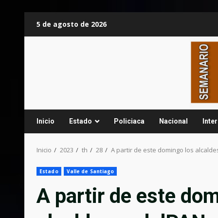
Saltar
5 de agosto de 2026
al
contenido
Inicio
Estado
Policiaca
Nacional
Inte
Inicio
2023
th
28
A partir de este domingo los alcald
Estado
Valle de Santiago
A partir de este dom