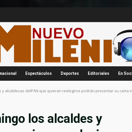
rnacional
Espectáculos
Deportes
Editoriales
En Soc
es y alcaldesas delPAN que quieran reelegirse podrán presentar su carta i
ingo los alcaldes y