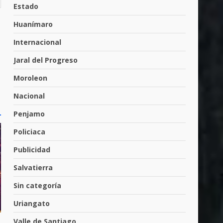
Cárdenas, “El Puma”
Estado
4
3 de agosto de 2026
Huanímaro
Internacional
Hombre pierde la vida en
Jaral del Progreso
tabiquera
31 de julio de 2026
Moroleon
5
Nacional
Penjamo
Emboscada a policías en
Yuriria
Policiaca
31 de julio de 2026
6
Publicidad
Salvatierra
Envía Gobierno de la Gente
Sin categoría
más de 77 mil
30 de julio de 2026
Uriangato
7
Valle de Santiago