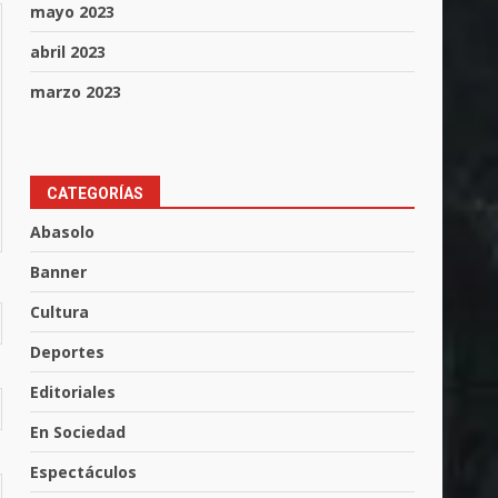
mayo 2023
abril 2023
marzo 2023
CATEGORÍAS
Abasolo
Banner
Cultura
Muere peatón arrollado por
Deportes
motociclista en Yuriria
4 de agosto de 2026
Editoriales
3
En Sociedad
Valle de Santiago despide a
Espectáculos
José Antonio Villanueva