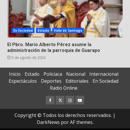
En Sociedad
Estado
Valle de Santiago
El Pbro. Mario Alberto Pérez asume la
administración de la parroquia de Guarapo
5 de agosto de 2026
Inicio
Estado
Policiaca
Nacional
Internacional
Espectáculos
Deportes
Editoriales
En Sociedad
Radio Online
Facebook
Twitter
Instagram
Youtube
Copyright © Todos los derechos reservados.
|
DarkNews
por AF themes.