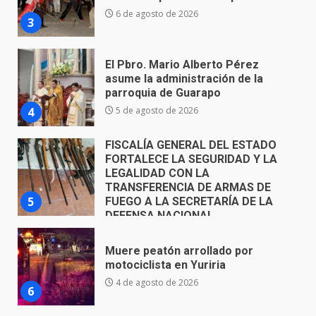
parroquia de Guarapo
4
5 de agosto de 2026
FISCALÍA GENERAL DEL ESTADO
FORTALECE LA SEGURIDAD Y LA
LEGALIDAD CON LA
TRANSFERENCIA DE ARMAS DE
5
FUEGO A LA SECRETARÍA DE LA
DEFENSA NACIONAL
5 de agosto de 2026
Muere peatón arrollado por
motociclista en Yuriria
4 de agosto de 2026
6
Valle de Santiago despide a
José Antonio Villanueva
Cárdenas, “El Puma”
7
3 de agosto de 2026