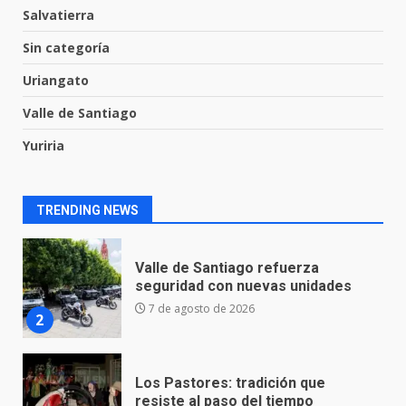
Salvatierra
Inauguran la Galería Historia y
Sin categoría
Arte en Cartonería
7 de agosto de 2026
Uriangato
1
Valle de Santiago
Yuriria
Valle de Santiago refuerza
seguridad con nuevas unidades
7 de agosto de 2026
2
TRENDING NEWS
Los Pastores: tradición que
resiste al paso del tiempo
6 de agosto de 2026
3
El Pbro. Mario Alberto Pérez
asume la administración de la