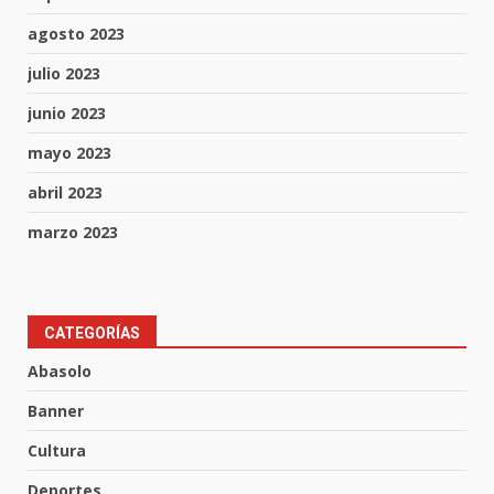
agosto 2023
julio 2023
junio 2023
mayo 2023
abril 2023
marzo 2023
Los Pastores: tradición que
CATEGORÍAS
resiste al paso del tiempo
Abasolo
6 de agosto de 2026
3
Banner
Cultura
El Pbro. Mario Alberto Pérez
asume la administración de la
Deportes