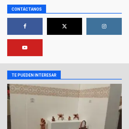
CONTÁCTANOS
Inauguran la Galería Historia y
Arte en Cartonería
7 de agosto de 2026
1
Valle de Santiago refuerza
seguridad con nuevas unidades
7 de agosto de 2026
2
TE PUEDEN INTERESAR
Los Pastores: tradición que
resiste al paso del tiempo
6 de agosto de 2026
3
El Pbro. Mario Alberto Pérez
asume la administración de la
parroquia de Guarapo