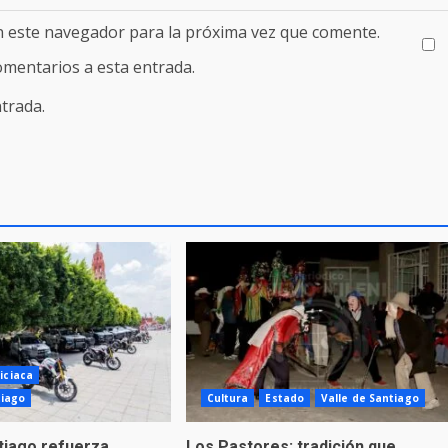
n este navegador para la próxima vez que comente.
comentarios a esta entrada.
trada.
iciaca
tiago
Cultura
Estado
Valle de Santiago
ntiago refuerza
Los Pastores: tradición que