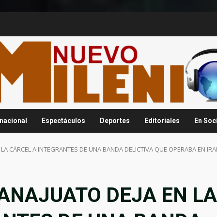
rnacional
Espectáculos
Deportes
Editoriales
En Soc
N LA CÁRCEL A INTEGRANTES DE UNA BANDA DELICTIVA QUE OPERABA EN IR
UANAJUATO DEJA EN LA