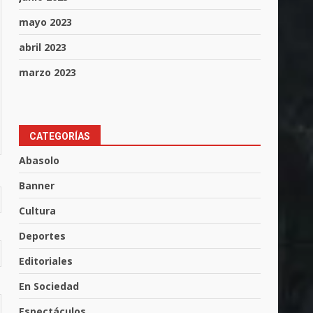
mayo 2023
abril 2023
marzo 2023
CATEGORÍAS
Abasolo
Banner
Cultura
Los Pastores: tradición que
Deportes
resiste al paso del tiempo
6 de agosto de 2026
Editoriales
3
En Sociedad
El Pbro. Mario Alberto Pérez
Espectáculos