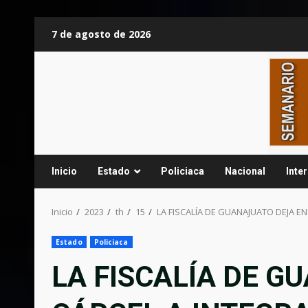
Saltar
7 de agosto de 2026
al
contenido
Inicio
Estado
Policiaca
Nacional
Inte
Inicio
2023
th
15
LA FISCALÍA DE GUANAJUATO DEJA E
Estado
Policiaca
LA FISCALÍA DE G