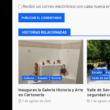
Recibir un correo electrónico con cada nueva en
HISTORIAS RELACIONADAS
Estado
Pol
Cultura
Estado
Yuriria
Valle de San
Inauguran la Galería Historia y Arte
Valle de Sa
en Cartonería
seguridad c
7 de agosto de 2026
7 de agosto 