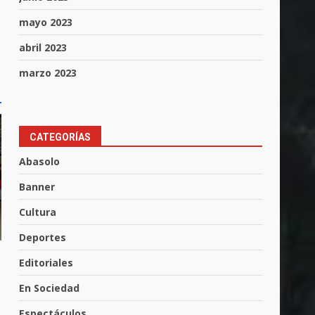
mayo 2023
abril 2023
marzo 2023
CATEGORÍAS
Abasolo
Banner
Cultura
Los Pastores: tradición que
Deportes
resiste al paso del tiempo
6 de agosto de 2026
Editoriales
3
En Sociedad
El Pbro. Mario Alberto Pérez
Espectáculos