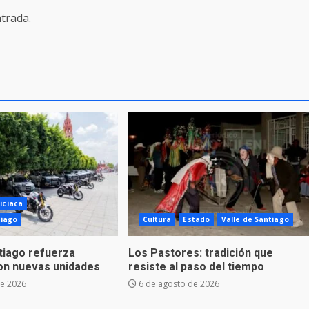
trada.
iciaca
tiago
Cultura
Estado
Valle de Santiago
ntiago refuerza
Los Pastores: tradición que
on nuevas unidades
resiste al paso del tiempo
de 2026
6 de agosto de 2026