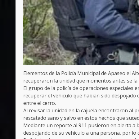
Elementos de la Policía Municipal de Apaseo el Al
recuperaron la unidad que momentos antes se la h
El grupo de la policía de operaciones especiales 
recuperar el vehículo que habían sido despojado 
entre el cerro.
Al revisar la unidad en la cajuela encontraron al 
rescatado sano y salvo en estos hechos que suced
Mediante un reporte al 911 pusieron en alerta a l
despojando de su vehículo a una persona, por lo 