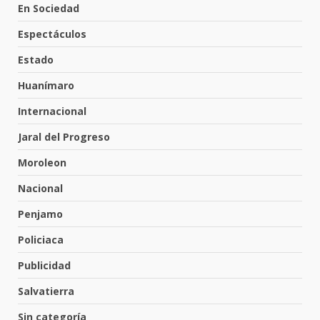
En Sociedad
Espectáculos
Hombre pierde la vida en
tabiquera
Estado
31 de julio de 2026
5
Huanímaro
Internacional
Emboscada a policías en Yuriria
Jaral del Progreso
31 de julio de 2026
Moroleon
6
Nacional
Penjamo
Envía Gobierno de la Gente más
de 77 mil
Policiaca
30 de julio de 2026
7
Publicidad
Salvatierra
El Pbro. Mario Alberto Pérez
asume la administración de la
Sin categoría