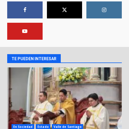
parroquia de Guarapo
1
5 de agosto de 2026
FISCALÍA GENERAL DEL ESTADO
FORTALECE LA SEGURIDAD Y LA
LEGALIDAD CON LA
TRANSFERENCIA DE ARMAS DE
2
FUEGO A LA SECRETARÍA DE LA
DEFENSA NACIONAL
TE PUEDEN INTERESAR
5 de agosto de 2026
Muere peatón arrollado por
motociclista en Yuriria
4 de agosto de 2026
3
Valle de Santiago despide a
José Antonio Villanueva
Cárdenas, “El Puma”
4
3 de agosto de 2026
En Sociedad
Estado
Valle de Santiago