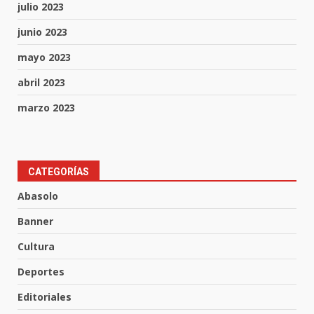
julio 2023
junio 2023
mayo 2023
abril 2023
marzo 2023
Muere peatón arrollado por
CATEGORÍAS
motociclista en Yuriria
Abasolo
4 de agosto de 2026
3
Banner
Cultura
Valle de Santiago despide a
José Antonio Villanueva
Deportes
Cárdenas, “El Puma”
Editoriales
4
3 de agosto de 2026