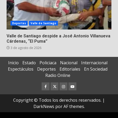
Deportes
Valle de Santiago
Valle de Santiago despide a José Antonio Villanueva
Cárdenas, “El Puma”
3 de agosto de 2026
Inicio
Estado
Policiaca
Nacional
Internacional
Espectáculos
Deportes
Editoriales
En Sociedad
Radio Online
Facebook
Twitter
Instagram
Youtube
Copyright © Todos los derechos reservados.
|
DarkNews
por AF themes.