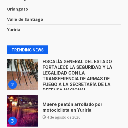
parroquia de Guarapo
Uriangato
1
5 de agosto de 2026
Valle de Santiago
FISCALÍA GENERAL DEL ESTADO
Yuriria
FORTALECE LA SEGURIDAD Y LA
LEGALIDAD CON LA
TRANSFERENCIA DE ARMAS DE
2
FUEGO A LA SECRETARÍA DE LA
TRENDING NEWS
DEFENSA NACIONAL
5 de agosto de 2026
Muere peatón arrollado por
motociclista en Yuriria
4 de agosto de 2026
3
Valle de Santiago despide a
José Antonio Villanueva
Cárdenas, “El Puma”
4
3 de agosto de 2026