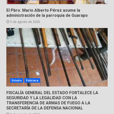
Hombre pierde la vida en
El Pbro. Mario Alberto Pérez asume la
tabiquera
administración de la parroquia de Guarapo
31 de julio de 2026
5 de agosto de 2026
5
Emboscada a policías en Yuriria
31 de julio de 2026
6
Envía Gobierno de la Gente más
de 77 mil
Estado
Policiaca
30 de julio de 2026
7
FISCALÍA GENERAL DEL ESTADO FORTALECE LA
SEGURIDAD Y LA LEGALIDAD CON LA
TRANSFERENCIA DE ARMAS DE FUEGO A LA
SECRETARÍA DE LA DEFENSA NACIONAL