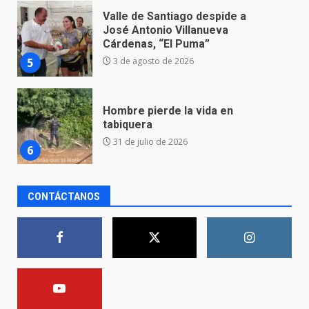
Hombre pierde la vida en
tabiquera
31 de julio de 2026
6
Emboscada a policías en Yuriria
31 de julio de 2026
7
CONTÁCTANOS
Los Pastores: tradición que
resiste al paso del tiempo
6 de agosto de 2026
1
El Pbro. Mario Alberto Pérez
asume la administración de la
parroquia de Guarapo