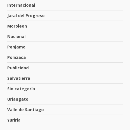
Internacional
Hombre pierde la vida en
Jaral del Progreso
tabiquera
31 de julio de 2026
Moroleon
6
Nacional
Penjamo
Emboscada a policías en Yuriria
Policiaca
31 de julio de 2026
7
Publicidad
Salvatierra
Los Pastores: tradición que
Sin categoría
resiste al paso del tiempo
6 de agosto de 2026
Uriangato
1
Valle de Santiago
El Pbro. Mario Alberto Pérez
Yuriria
asume la administración de la