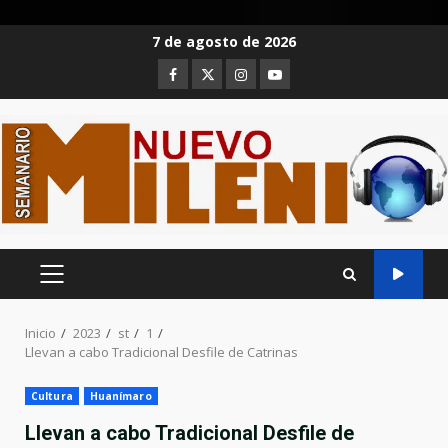
Saltar
7 de agosto de 2026
al
Facebook
Twitter
Instagram
Youtube
contenido
MENÚ
PRINCIPAL
Inicio
2023
st
1
Llevan a cabo Tradicional Desfile de Catrinas
Cultura
Huanímaro
Llevan a cabo Tradicional Desfile de