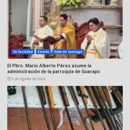
Hombre pierde la vida en
tabiquera
31 de julio de 2026
6
Emboscada a policías en Yuriria
En Sociedad
Estado
Valle de Santiago
31 de julio de 2026
7
El Pbro. Mario Alberto Pérez asume la
administración de la parroquia de Guarapo
5 de agosto de 2026