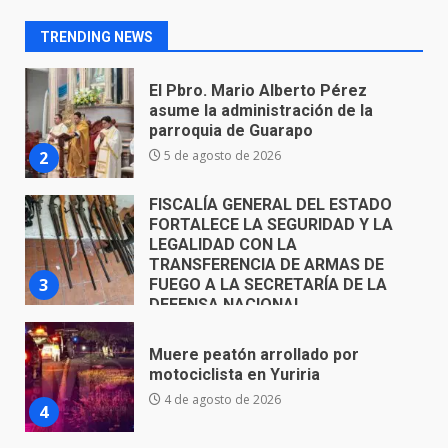
parroquia de Guarapo
2
5 de agosto de 2026
TRENDING NEWS
FISCALÍA GENERAL DEL ESTADO
FORTALECE LA SEGURIDAD Y LA
LEGALIDAD CON LA
TRANSFERENCIA DE ARMAS DE
3
FUEGO A LA SECRETARÍA DE LA
DEFENSA NACIONAL
5 de agosto de 2026
Muere peatón arrollado por
motociclista en Yuriria
4 de agosto de 2026
4
Valle de Santiago despide a
José Antonio Villanueva
Cárdenas, “El Puma”
5
3 de agosto de 2026