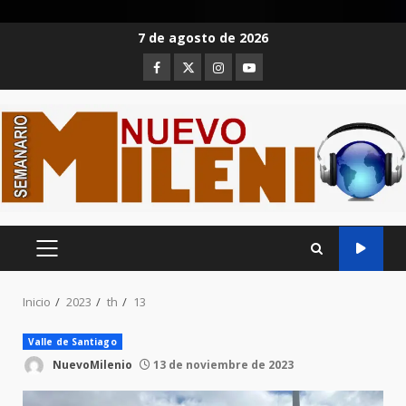
Saltar
7 de agosto de 2026
al
Facebook
Twitter
Instagram
Youtube
contenido
MENÚ
PRINCIPAL
Inicio
2023
th
13
Valle de Santiago
NuevoMilenio
13 de noviembre de 2023