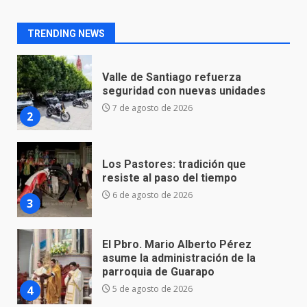
seguridad con nuevas unidades
7 de agosto de 2026
2
TRENDING NEWS
Los Pastores: tradición que
resiste al paso del tiempo
6 de agosto de 2026
3
El Pbro. Mario Alberto Pérez
asume la administración de la
parroquia de Guarapo
4
5 de agosto de 2026
FISCALÍA GENERAL DEL ESTADO
FORTALECE LA SEGURIDAD Y LA
LEGALIDAD CON LA
TRANSFERENCIA DE ARMAS DE
5
FUEGO A LA SECRETARÍA DE LA
DEFENSA NACIONAL