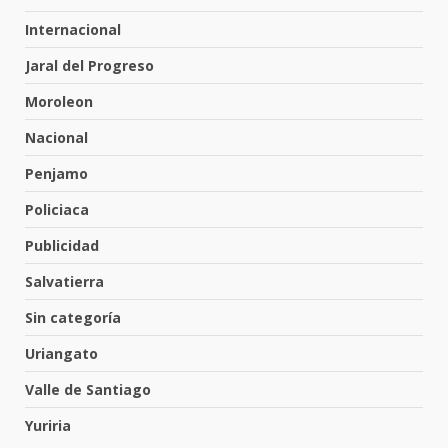
DEFENSA NACIONAL
5 de agosto de 2026
Internacional
Muere peatón arrollado por
Jaral del Progreso
motociclista en Yuriria
4 de agosto de 2026
Moroleon
6
Nacional
Valle de Santiago despide a
Penjamo
José Antonio Villanueva
Policiaca
Cárdenas, “El Puma”
7
3 de agosto de 2026
Publicidad
Salvatierra
Inauguran la Galería Historia y
Sin categoría
Arte en Cartonería
7 de agosto de 2026
Uriangato
1
Valle de Santiago
Yuriria
Valle de Santiago refuerza