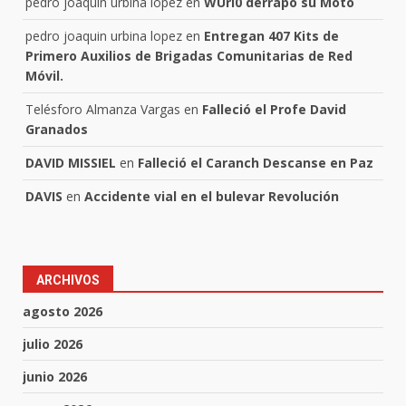
pedro joaquin urbina lopez
en
WUri0 derrapó su Moto
pedro joaquin urbina lopez
en
Entregan 407 Kits de
Primero Auxilios de Brigadas Comunitarias de Red
Móvil.
Telésforo Almanza Vargas
en
Falleció el Profe David
Granados
DAVID MISSIEL
en
Falleció el Caranch Descanse en Paz
DAVIS
en
Accidente vial en el bulevar Revolución
ARCHIVOS
agosto 2026
julio 2026
junio 2026