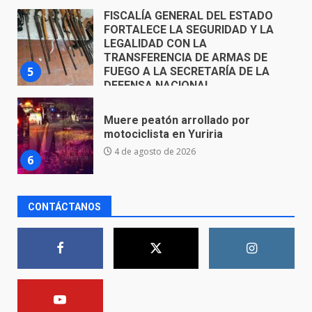
5 de agosto de 2026
Muere peatón arrollado por
motociclista en Yuriria
4 de agosto de 2026
6
Valle de Santiago despide a
José Antonio Villanueva
Cárdenas, “El Puma”
7
3 de agosto de 2026
CONTÁCTANOS
Inauguran la Galería Historia y
Arte en Cartonería
7 de agosto de 2026
1
Valle de Santiago refuerza
seguridad con nuevas unidades