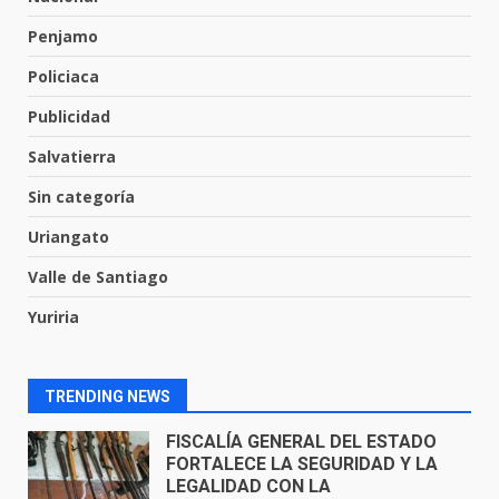
Penjamo
Envía Gobierno de la Gente más
de 77 mil
Policiaca
30 de julio de 2026
7
Publicidad
Salvatierra
El Pbro. Mario Alberto Pérez
asume la administración de la
Sin categoría
parroquia de Guarapo
Uriangato
1
5 de agosto de 2026
Valle de Santiago
FISCALÍA GENERAL DEL ESTADO
Yuriria
FORTALECE LA SEGURIDAD Y LA
LEGALIDAD CON LA
TRANSFERENCIA DE ARMAS DE
2
FUEGO A LA SECRETARÍA DE LA
TRENDING NEWS
DEFENSA NACIONAL
5 de agosto de 2026
Muere peatón arrollado por
motociclista en Yuriria