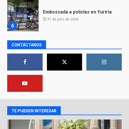
Envía Gobierno de la Gente más
de 77 mil
30 de julio de 2026
7
El Pbro. Mario Alberto Pérez
CONTÁCTANOS
asume la administración de la
parroquia de Guarapo
1
5 de agosto de 2026
FISCALÍA GENERAL DEL ESTADO
FORTALECE LA SEGURIDAD Y LA
LEGALIDAD CON LA
TRANSFERENCIA DE ARMAS DE
2
FUEGO A LA SECRETARÍA DE LA
DEFENSA NACIONAL
TE PUEDEN INTERESAR
5 de agosto de 2026
Muere peatón arrollado por
motociclista en Yuriria