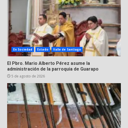
4 de agosto de 2026
3
Valle de Santiago despide a
José Antonio Villanueva
Cárdenas, “El Puma”
4
3 de agosto de 2026
En Sociedad
Estado
Valle de Santiago
Hombre pierde la vida en
El Pbro. Mario Alberto Pérez asume la
tabiquera
administración de la parroquia de Guarapo
31 de julio de 2026
5 de agosto de 2026
5
Emboscada a policías en Yuriria
31 de julio de 2026
6