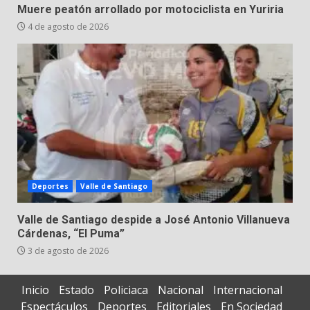
Muere peatón arrollado por motociclista en Yuriria
4 de agosto de 2026
Deportes
Valle de Santiago
Valle de Santiago despide a José Antonio Villanueva
Cárdenas, “El Puma”
3 de agosto de 2026
Inicio
Estado
Policiaca
Nacional
Internacional
Espectáculos
Deportes
Editoriales
En Sociedad