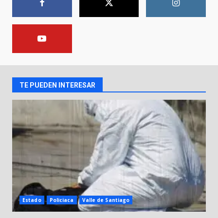
1
Lesiona a un Trabajador de
Linteck
8 de agosto de 2026
2
TE PUEDEN INTERESAR
Aprender jugando también salva
vidas.
8 de agosto de 2026
3
Incendio en taller mecánico de
Puerto de Águila:
7 de agosto de 2026
4
Estado
Policiaca
Valle de Santiago