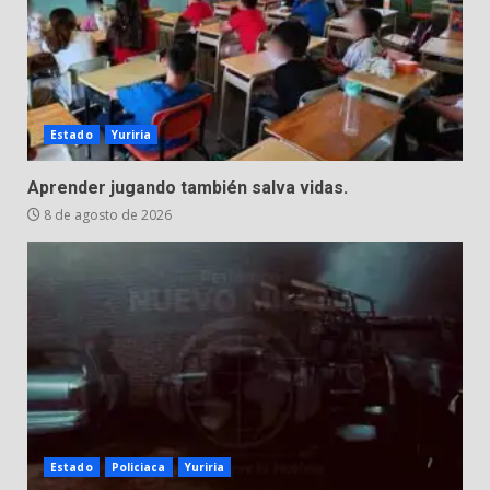
Estado
Yuriria
Aprender jugando también salva vidas.
8 de agosto de 2026
Estado
Policiaca
Yuriria