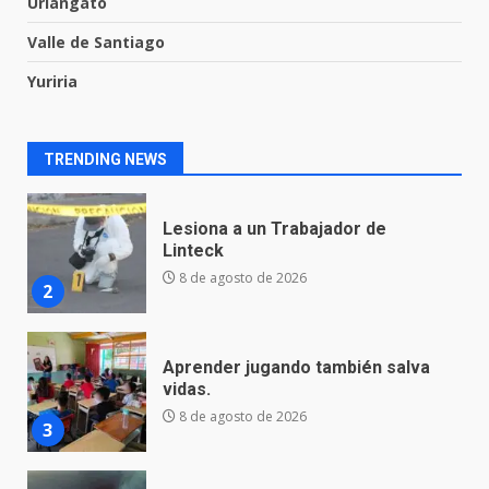
8 de agosto de 2026
Uriangato
1
Valle de Santiago
Yuriria
Lesiona a un Trabajador de
Linteck
8 de agosto de 2026
2
TRENDING NEWS
Aprender jugando también salva
vidas.
8 de agosto de 2026
3
Incendio en taller mecánico de
Puerto de Águila:
7 de agosto de 2026
4