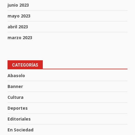
junio 2023
mayo 2023
abril 2023
marzo 2023
Aprender jugando también salva
CATEGORÍAS
vidas.
Abasolo
8 de agosto de 2026
3
Banner
Cultura
Incendio en taller mecánico de
Deportes
Puerto de Águila:
7 de agosto de 2026
Editoriales
4
En Sociedad