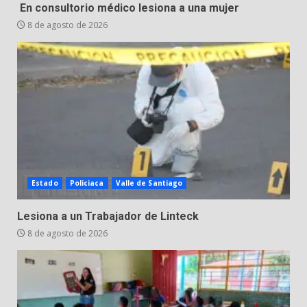
Inauguran la Galería Historia y
En consultorio médico lesiona a una mujer
Arte en Cartonería
8 de agosto de 2026
7 de agosto de 2026
5
Valle de Santiago refuerza
seguridad con nuevas unidades
7 de agosto de 2026
6
Los Pastores: tradición que
Estado
Policiaca
Valle de Santiago
resiste al paso del tiempo
6 de agosto de 2026
Lesiona a un Trabajador de Linteck
7
8 de agosto de 2026