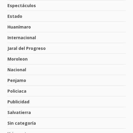
Espectáculos
Inauguran la Galería Historia y
Arte en Cartonería
Estado
7 de agosto de 2026
5
Huanímaro
Internacional
Valle de Santiago refuerza
Jaral del Progreso
seguridad con nuevas unidades
7 de agosto de 2026
Moroleon
6
Nacional
Penjamo
Los Pastores: tradición que
resiste al paso del tiempo
Policiaca
6 de agosto de 2026
7
Publicidad
Salvatierra
En consultorio médico lesiona a
Sin categoría
una mujer