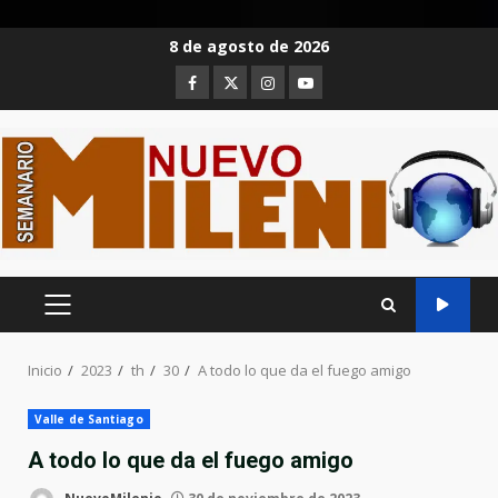
Saltar
8 de agosto de 2026
al
Facebook
Twitter
Instagram
Youtube
contenido
MENÚ
PRINCIPAL
Inicio
2023
th
30
A todo lo que da el fuego amigo
Valle de Santiago
A todo lo que da el fuego amigo