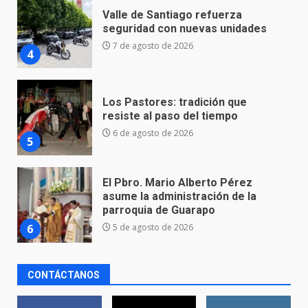
Los Pastores: tradición que
resiste al paso del tiempo
6 de agosto de 2026
5
El Pbro. Mario Alberto Pérez
asume la administración de la
parroquia de Guarapo
6
5 de agosto de 2026
FISCALÍA GENERAL DEL ESTADO
FORTALECE LA SEGURIDAD Y LA
LEGALIDAD CON LA
TRANSFERENCIA DE ARMAS DE
7
FUEGO A LA SECRETARÍA DE LA
DEFENSA NACIONAL
5 de agosto de 2026
CONTÁCTANOS
Aprender jugando también salva
vidas.