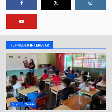
8 de agosto de 2026
1
Incendio en taller mecánico de
Puerto de Águila:
7 de agosto de 2026
2
TE PUEDEN INTERESAR
Inauguran la Galería Historia y
Arte en Cartonería
7 de agosto de 2026
3
Valle de Santiago refuerza
seguridad con nuevas unidades
7 de agosto de 2026
4
Estado
Yuriria