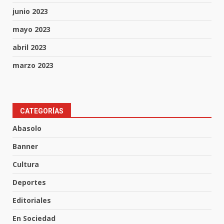
junio 2023
mayo 2023
abril 2023
marzo 2023
CATEGORÍAS
Inauguran la Galería Historia y
Abasolo
Arte en Cartonería
7 de agosto de 2026
Banner
3
Cultura
Valle de Santiago refuerza
Deportes
seguridad con nuevas unidades
Editoriales
7 de agosto de 2026
4
En Sociedad