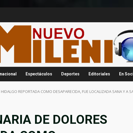
rnacional
Espectáculos
Deportes
Editoriales
En Soc
 HIDALGO REPORTADA COMO DESAPARECIDA, FUE LOCALIZADA SANA Y A S
NARIA DE DOLORES