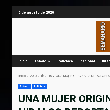
Saltar
6 de agosto de 2026
al
contenido
Inicio
Estado
Policiaca
Nacional
Inte
Inicio
2023
th
10
UNA MUJER ORIGINARIA DE DOLORES
Estado
Policiaca
UNA MUJER ORIGI