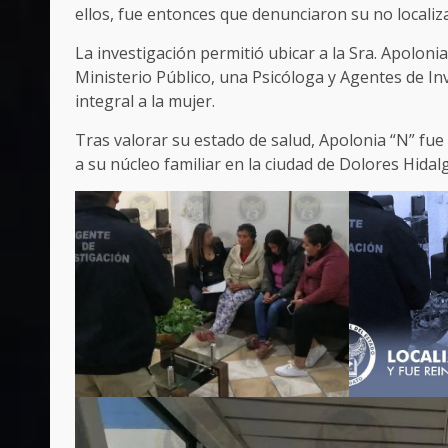
ellos, fue entonces que denunciaron su no localiz
La investigación permitió ubicar a la Sra. Apoloni
Ministerio Público, una Psicóloga y Agentes de I
integral a la mujer.
Tras valorar su estado de salud, Apolonia “N” fue
a su núcleo familiar en la ciudad de Dolores Hidal