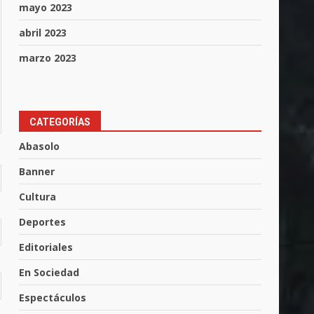
mayo 2023
abril 2023
marzo 2023
CATEGORÍAS
Abasolo
Banner
Cultura
Muere peatón arrollado por
motociclista en Yuriria
Deportes
4 de agosto de 2026
3
Editoriales
En Sociedad
Valle de Santiago despide a
José Antonio Villanueva
Espectáculos
Cárdenas, “El Puma”