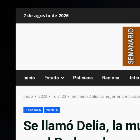
Saltar
7 de agosto de 2026
al
contenido
Inicio
Estado
Policiaca
Nacional
Inte
Inicio
2023
rd
23
Se llamó Delia, la mujer encontrada
Policiaca
Yuriria
Se llamó Delia, la m