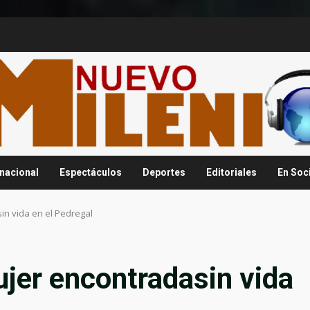
rnacional
Espectáculos
Deportes
Editoriales
En Soc
sin vida en el Pedregal
ujer encontradasin vida