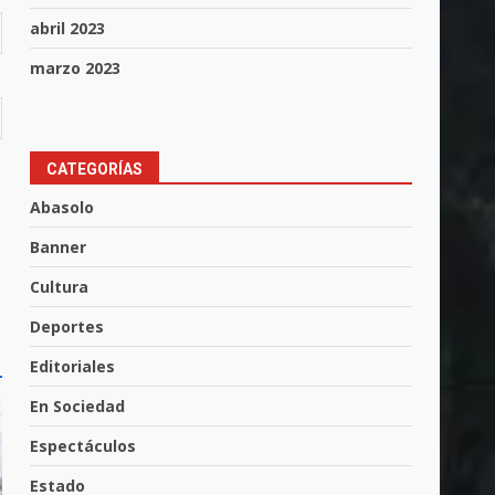
abril 2023
marzo 2023
CATEGORÍAS
Abasolo
Banner
Cultura
Valle de Santiago refuerza
seguridad con nuevas
Deportes
unidades
Editoriales
3
7 de agosto de 2026
En Sociedad
Espectáculos
Los Pastores: tradición que
resiste al paso del tiempo
Estado