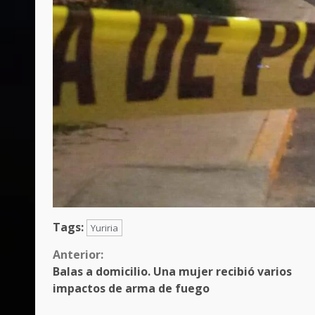
Tags:
Yuriria
Sigue
Anterior:
Balas a domicilio. Una mujer recibió varios
leyendo
impactos de arma de fuego