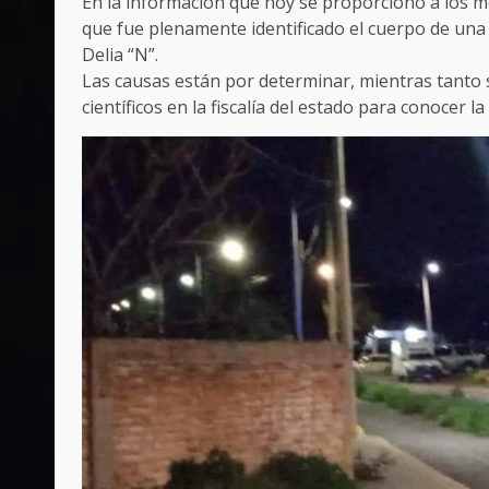
En la información que hoy se proporcionó a los me
que fue plenamente identificado el cuerpo de una 
Delia “N”.
Las causas están por determinar, mientras tanto 
científicos en la fiscalía del estado para conocer l