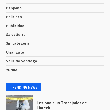
Penjamo
Los Pastores: tradición que
resiste al paso del tiempo
Policiaca
6 de agosto de 2026
7
Publicidad
Salvatierra
En consultorio médico lesiona a
Sin categoría
una mujer
8 de agosto de 2026
Uriangato
1
Valle de Santiago
Yuriria
Lesiona a un Trabajador de
Linteck
8 de agosto de 2026
2
TRENDING NEWS
Aprender jugando también salva
vidas.