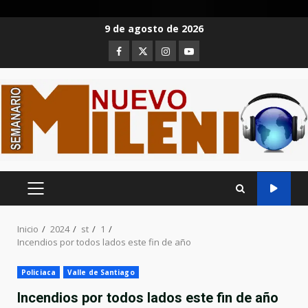
Saltar
9 de agosto de 2026
al
Facebook
Twitter
Instagram
Youtube
contenido
MENÚ
PRINCIPAL
Inicio
2024
st
1
Incendios por todos lados este fin de año
Policiaca
Valle de Santiago
Incendios por todos lados este fin de año