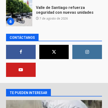
Los Pastores: tradición que
resiste al paso del tiempo
6 de agosto de 2026
7
CONTÁCTANOS
En consultorio médico lesiona a
una mujer
8 de agosto de 2026
1
Lesiona a un Trabajador de
Linteck
8 de agosto de 2026
2
TE PUEDEN INTERESAR
Aprender jugando también salva
vidas.