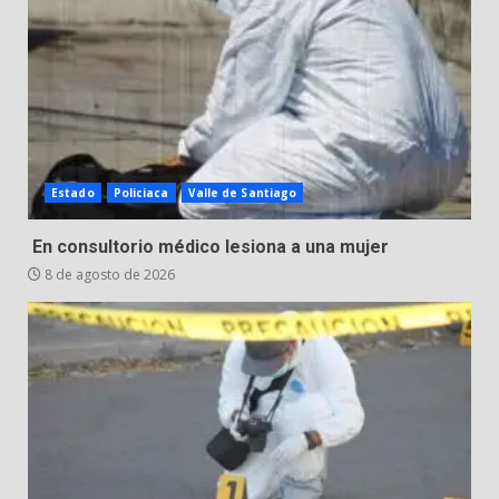
8 de agosto de 2026
3
Incendio en taller mecánico de
Puerto de Águila:
7 de agosto de 2026
4
Estado
Policiaca
Valle de Santiago
Inauguran la Galería Historia y
En consultorio médico lesiona a una mujer
Arte en Cartonería
8 de agosto de 2026
7 de agosto de 2026
5
Valle de Santiago refuerza
seguridad con nuevas unidades
7 de agosto de 2026
6