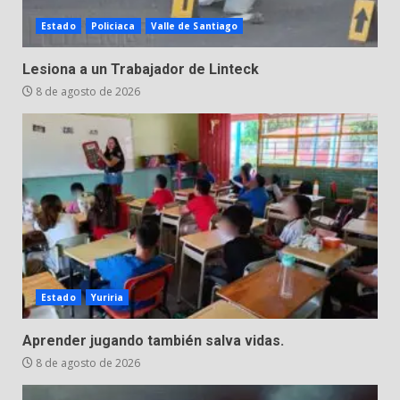
Los Pastores: tradición que
Estado
Policiaca
Valle de Santiago
resiste al paso del tiempo
6 de agosto de 2026
Lesiona a un Trabajador de Linteck
7
8 de agosto de 2026
Estado
Yuriria
Aprender jugando también salva vidas.
8 de agosto de 2026