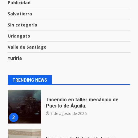
7
FUEGO A LA SECRETARÍA DE LA
Publicidad
DEFENSA NACIONAL
Salvatierra
5 de agosto de 2026
Aprender jugando también salva
Sin categoría
vidas.
8 de agosto de 2026
Uriangato
1
Valle de Santiago
Yuriria
Incendio en taller mecánico de
Puerto de Águila:
7 de agosto de 2026
2
TRENDING NEWS
Inauguran la Galería Historia y
Arte en Cartonería
7 de agosto de 2026
3