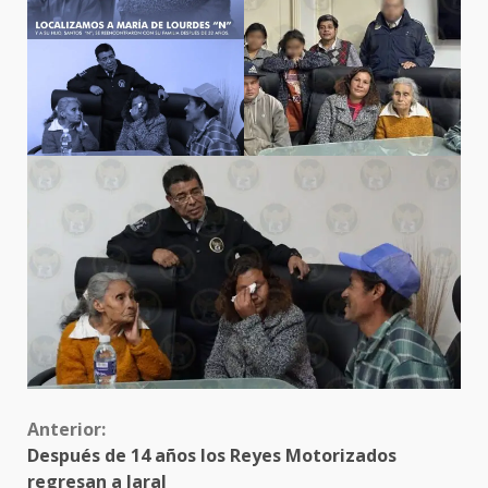
Sigue
Anterior:
Después de 14 años los Reyes Motorizados
leyendo
regresan a Jaral