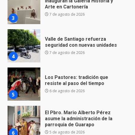
Valle de Santiago refuerza
seguridad con nuevas unidades
7 de agosto de 2026
4
Los Pastores: tradición que
resiste al paso del tiempo
6 de agosto de 2026
5
El Pbro. Mario Alberto Pérez
asume la administración de la
parroquia de Guarapo
6
5 de agosto de 2026
FISCALÍA GENERAL DEL ESTADO
FORTALECE LA SEGURIDAD Y LA
LEGALIDAD CON LA
TRANSFERENCIA DE ARMAS DE
7
FUEGO A LA SECRETARÍA DE LA