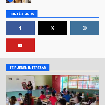
DEFENSA NACIONAL
5 de agosto de 2026
CONTÁCTANOS
Aprender jugando también salva
vidas.
8 de agosto de 2026
1
Incendio en taller mecánico de
Puerto de Águila:
7 de agosto de 2026
2
TE PUEDEN INTERESAR
Inauguran la Galería Historia y
Arte en Cartonería
7 de agosto de 2026
3
Valle de Santiago refuerza