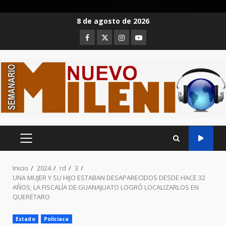
Saltar
8 de agosto de 2026
al
Facebook
Twitter
Instagram
Youtube
contenido
MENÚ
PRINCIPAL
Inicio
2024
rd
3
UNA MUJER Y SU HIJO ESTABAN DESAPARECIDOS DESDE HACE 32
AÑOS; LA FISCALÍA DE GUANAJUATO LOGRÓ LOCALIZARLOS EN
QUERÉTARO
Estado
Policiaca