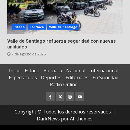
Estado
Policiaca
Valle de Santiago
Valle de Santiago refuerza seguridad con nuevas
unidades
7 de agosto de 2026
Inicio
Estado
Policiaca
Nacional
Internacional
Espectáculos
Deportes
Editoriales
En Sociedad
Radio Online
Facebook
Twitter
Instagram
Youtube
Copyright © Todos los derechos reservados.
|
DarkNews
por AF themes.