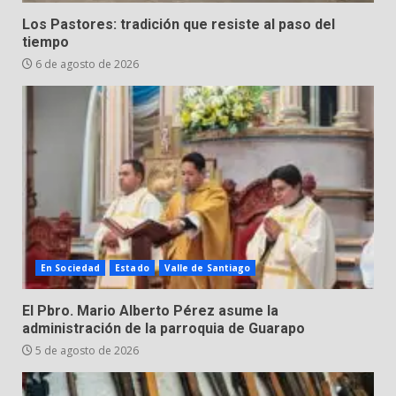
Valle de Santiago despide a
Los Pastores: tradición que resiste al paso del
José Antonio Villanueva
tiempo
Cárdenas, “El Puma”
6 de agosto de 2026
5
3 de agosto de 2026
Hombre pierde la vida en
tabiquera
31 de julio de 2026
6
Emboscada a policías en Yuriria
En Sociedad
Estado
Valle de Santiago
31 de julio de 2026
7
El Pbro. Mario Alberto Pérez asume la
administración de la parroquia de Guarapo
5 de agosto de 2026