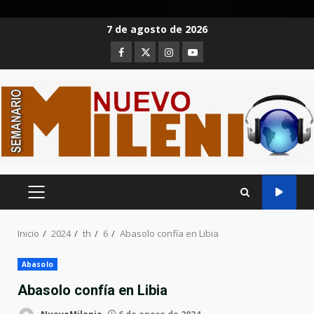
Saltar
7 de agosto de 2026
al
Facebook
Twitter
Instagram
Youtube
contenido
MENÚ
PRINCIPAL
Inicio
2024
th
6
Abasolo confía en Libia
Abasolo
Abasolo confía en Libia