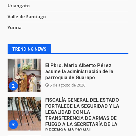
6 de agosto de 2026
Uriangato
1
Valle de Santiago
El Pbro. Mario Alberto Pérez
Yuriria
asume la administración de la
parroquia de Guarapo
2
5 de agosto de 2026
TRENDING NEWS
FISCALÍA GENERAL DEL ESTADO
FORTALECE LA SEGURIDAD Y LA
LEGALIDAD CON LA
TRANSFERENCIA DE ARMAS DE
3
FUEGO A LA SECRETARÍA DE LA
DEFENSA NACIONAL
5 de agosto de 2026
Muere peatón arrollado por
motociclista en Yuriria
4 de agosto de 2026
4