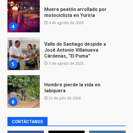
Valle de Santiago despide a
José Antonio Villanueva
Cárdenas, “El Puma”
5
3 de agosto de 2026
Hombre pierde la vida en
tabiquera
31 de julio de 2026
6
Emboscada a policías en Yuriria
31 de julio de 2026
7
CONTÁCTANOS
Los Pastores: tradición que
resiste al paso del tiempo