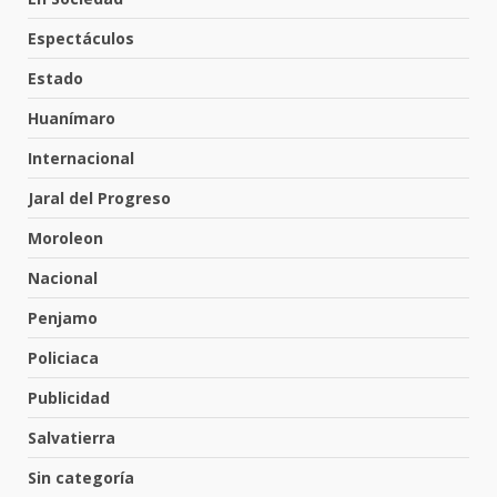
Valle de Santiago despide a
Espectáculos
José Antonio Villanueva
Cárdenas, “El Puma”
Estado
5
3 de agosto de 2026
Huanímaro
Internacional
Hombre pierde la vida en
Jaral del Progreso
tabiquera
31 de julio de 2026
Moroleon
6
Nacional
Penjamo
Emboscada a policías en Yuriria
Policiaca
31 de julio de 2026
7
Publicidad
Salvatierra
Los Pastores: tradición que
Sin categoría
resiste al paso del tiempo