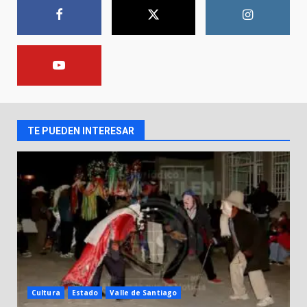
6 de agosto de 2026
1
El Pbro. Mario Alberto Pérez
asume la administración de la
parroquia de Guarapo
2
5 de agosto de 2026
TE PUEDEN INTERESAR
FISCALÍA GENERAL DEL ESTADO
FORTALECE LA SEGURIDAD Y LA
LEGALIDAD CON LA
TRANSFERENCIA DE ARMAS DE
3
FUEGO A LA SECRETARÍA DE LA
DEFENSA NACIONAL
5 de agosto de 2026
Muere peatón arrollado por
motociclista en Yuriria
4 de agosto de 2026
4
Cultura
Estado
Valle de Santiago