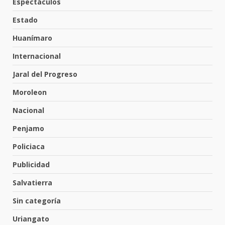
Espectáculos
Inauguran la Galería Historia y
Arte en Cartonería
Estado
7 de agosto de 2026
5
Huanímaro
Internacional
Valle de Santiago refuerza
Jaral del Progreso
seguridad con nuevas unidades
7 de agosto de 2026
Moroleon
6
Nacional
Penjamo
Los Pastores: tradición que
resiste al paso del tiempo
Policiaca
6 de agosto de 2026
7
Publicidad
Salvatierra
En consultorio médico lesiona a
Sin categoría
una mujer
8 de agosto de 2026
Uriangato
1