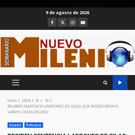
Saltar
9 de agosto de 2026
al
Facebook
Twitter
Instagram
Youtube
contenido
MENÚ
PRINCIPAL
Inicio
2024
th
16
RECIBEN SENTENCIA LADRONES DE SILAO QUE INGRESARON A
VARIAS CASAS EN 2022
Estado
Policiaca