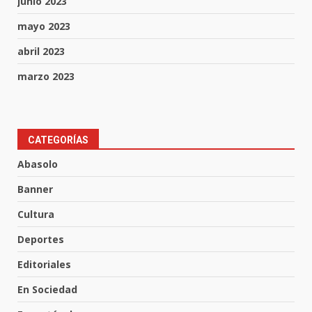
junio 2023
mayo 2023
abril 2023
marzo 2023
Aprender jugando también salva
CATEGORÍAS
vidas.
Abasolo
8 de agosto de 2026
3
Banner
Cultura
Incendio en taller mecánico de
Deportes
Puerto de Águila:
7 de agosto de 2026
Editoriales
4
En Sociedad