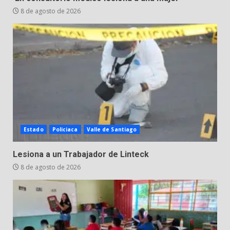
Arte en Cartonería
8 de agosto de 2026
7 de agosto de 2026
5
Valle de Santiago refuerza
seguridad con nuevas unidades
7 de agosto de 2026
6
Los Pastores: tradición que
Estado
Policiaca
Valle de Santiago
resiste al paso del tiempo
6 de agosto de 2026
Lesiona a un Trabajador de Linteck
7
8 de agosto de 2026