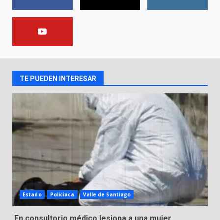
Lesiona a un Trabajador de
Linteck
8 de agosto de 2026
2
TE PUEDEN INTERESAR
Aprender jugando también salva
vidas.
8 de agosto de 2026
3
Incendio en taller mecánico de
Puerto de Águila:
7 de agosto de 2026
4
Estado
Policiaca
Valle de Santiago
Inauguran la Galería Historia y
En consultorio médico lesiona a una mujer