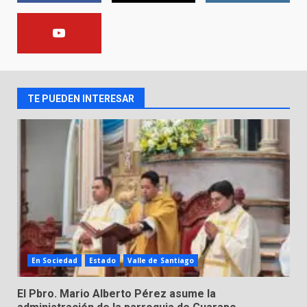
FISCALÍA GENERAL DEL ESTADO
FORTALECE LA SEGURIDAD Y LA
LEGALIDAD CON LA
TRANSFERENCIA DE ARMAS DE
2
FUEGO A LA SECRETARÍA DE LA
DEFENSA NACIONAL
TE PUEDEN INTERESAR
5 de agosto de 2026
Muere peatón arrollado por
motociclista en Yuriria
4 de agosto de 2026
3
Valle de Santiago despide a
José Antonio Villanueva
Cárdenas, “El Puma”
4
3 de agosto de 2026
En Sociedad
Estado
Valle de Santiago
Hombre pierde la vida en
El Pbro. Mario Alberto Pérez asume la
tabiquera