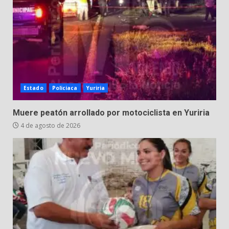
Estado
Policiaca
Yuriria
Muere peatón arrollado por motociclista en Yuriria
4 de agosto de 2026