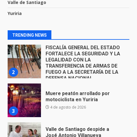
Valle de Santiago
FISCALÍA GENERAL DEL ESTADO
Yuriria
FORTALECE LA SEGURIDAD Y LA
LEGALIDAD CON LA
TRANSFERENCIA DE ARMAS DE
2
FUEGO A LA SECRETARÍA DE LA
TRENDING NEWS
DEFENSA NACIONAL
5 de agosto de 2026
Muere peatón arrollado por
motociclista en Yuriria
4 de agosto de 2026
3
Valle de Santiago despide a
José Antonio Villanueva
Cárdenas, “El Puma”
4
3 de agosto de 2026
Hombre pierde la vida en