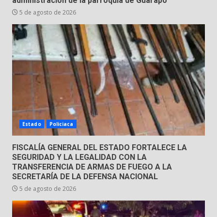
administración de la parroquia de Guarapo
31 de julio de 2026
5 de agosto de 2026
5
Emboscada a policías en Yuriria
31 de julio de 2026
6
Envía Gobierno de la Gente más
de 77 mil
Estado
Policiaca
30 de julio de 2026
7
FISCALÍA GENERAL DEL ESTADO FORTALECE LA
SEGURIDAD Y LA LEGALIDAD CON LA
TRANSFERENCIA DE ARMAS DE FUEGO A LA
SECRETARÍA DE LA DEFENSA NACIONAL
5 de agosto de 2026