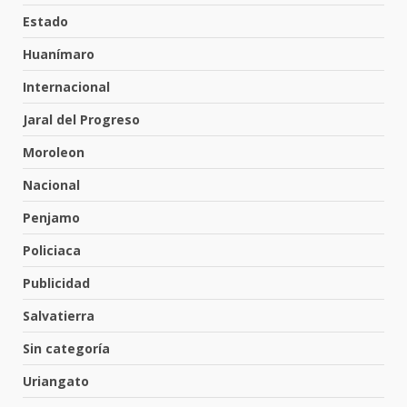
tabiquera
Estado
31 de julio de 2026
5
Huanímaro
Internacional
Emboscada a policías en Yuriria
Jaral del Progreso
31 de julio de 2026
Moroleon
6
Nacional
Penjamo
Envía Gobierno de la Gente más
de 77 mil
Policiaca
30 de julio de 2026
7
Publicidad
Salvatierra
El Pbro. Mario Alberto Pérez
asume la administración de la
Sin categoría
parroquia de Guarapo
Uriangato
1
5 de agosto de 2026