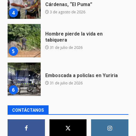
tabiquera
31 de julio de 2026
5
Emboscada a policías en Yuriria
31 de julio de 2026
6
Envía Gobierno de la Gente más
de 77 mil
30 de julio de 2026
7
El Pbro. Mario Alberto Pérez
CONTÁCTANOS
asume la administración de la
parroquia de Guarapo
1
5 de agosto de 2026