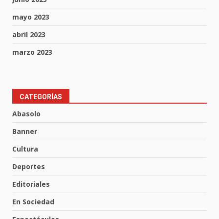
mayo 2023
abril 2023
marzo 2023
CATEGORÍAS
Lesiona a un Trabajador de
Linteck
Abasolo
8 de agosto de 2026
3
Banner
Cultura
Aprender jugando también salva
Deportes
vidas.
Editoriales
8 de agosto de 2026
4
En Sociedad