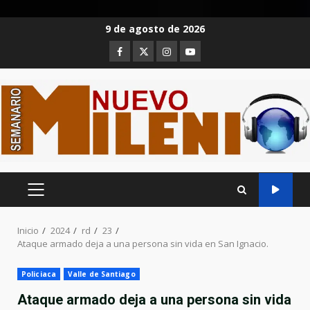
Saltar
9 de agosto de 2026
al
Facebook
Twitter
Instagram
Youtube
contenido
MENÚ
PRINCIPAL
Inicio
2024
rd
23
Ataque armado deja a una persona sin vida en San Ignacio.
Policiaca
Valle de Santiago
Ataque armado deja a una persona sin vida