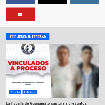
9 de agosto de 2026
En consultorio médico lesiona a
una mujer
8 de agosto de 2026
2
TE PUEDEN INTERESAR
Lesiona a un Trabajador de
Linteck
8 de agosto de 2026
3
Aprender jugando también salva
vidas.
8 de agosto de 2026
4
Estado
Policiaca
La fiscalía de Guanajuato captura a presuntos