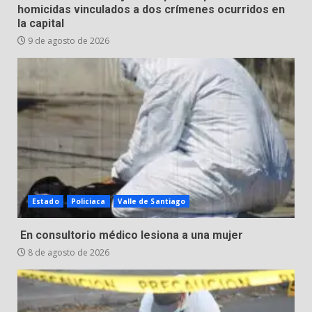
Incendio en taller mecánico de
homicidas vinculados a dos crímenes ocurridos en
Puerto de Águila:
la capital
7 de agosto de 2026
5
9 de agosto de 2026
Inauguran la Galería Historia y
Arte en Cartonería
7 de agosto de 2026
6
Valle de Santiago refuerza
seguridad con nuevas unidades
Estado
Policiaca
Valle de Santiago
7 de agosto de 2026
7
En consultorio médico lesiona a una mujer
8 de agosto de 2026