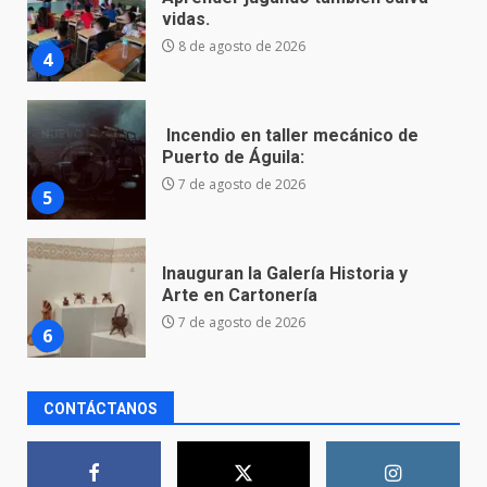
Incendio en taller mecánico de
Puerto de Águila:
7 de agosto de 2026
5
Inauguran la Galería Historia y
Arte en Cartonería
7 de agosto de 2026
6
Valle de Santiago refuerza
seguridad con nuevas unidades
7 de agosto de 2026
7
La fiscalía de Guanajuato
CONTÁCTANOS
captura a presuntos homicidas
vinculados a dos crímenes
ocurridos en la capital
1