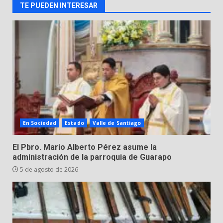
TE PUEDEN INTERESAR
5 de agosto de 2026
Muere peatón arrollado por
motociclista en Yuriria
4 de agosto de 2026
3
Valle de Santiago despide a
José Antonio Villanueva
Cárdenas, “El Puma”
4
3 de agosto de 2026
En Sociedad
Estado
Valle de Santiago
Hombre pierde la vida en
El Pbro. Mario Alberto Pérez asume la
tabiquera
administración de la parroquia de Guarapo
31 de julio de 2026
5 de agosto de 2026
5
Emboscada a policías en Yuriria