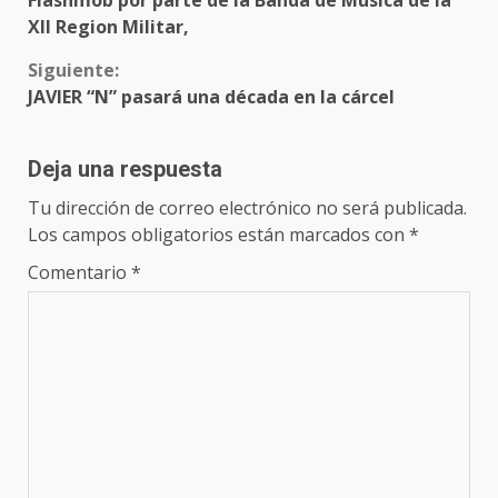
Flashmob por parte de la Banda de Música de la
leyendo
XII Region Militar,
Siguiente:
JAVIER “N” pasará una década en la cárcel
Deja una respuesta
Tu dirección de correo electrónico no será publicada.
Los campos obligatorios están marcados con
*
Comentario
*