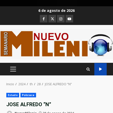
Saltar
6 de agosto de 2026
al
Facebook
Twitter
Instagram
Youtube
contenido
MENÚ
PRINCIPAL
Inicio
2024
th
28
JOSE ALFREDO “N”
Estado
Policiaca
JOSE ALFREDO “N”