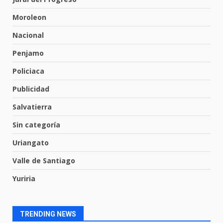
31 de julio de 2026
Moroleon
6
Nacional
Penjamo
Envía Gobierno de la Gente más
de 77 mil
Policiaca
30 de julio de 2026
7
Publicidad
Salvatierra
El Pbro. Mario Alberto Pérez
asume la administración de la
Sin categoría
parroquia de Guarapo
Uriangato
1
5 de agosto de 2026
Valle de Santiago
FISCALÍA GENERAL DEL ESTADO
Yuriria
FORTALECE LA SEGURIDAD Y LA
LEGALIDAD CON LA
TRANSFERENCIA DE ARMAS DE
2
FUEGO A LA SECRETARÍA DE LA
TRENDING NEWS
DEFENSA NACIONAL