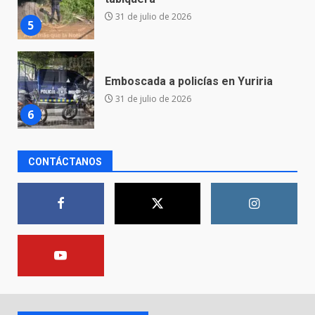
31 de julio de 2026
6
Envía Gobierno de la Gente más
de 77 mil
30 de julio de 2026
7
El Pbro. Mario Alberto Pérez
CONTÁCTANOS
asume la administración de la
parroquia de Guarapo
1
5 de agosto de 2026
FISCALÍA GENERAL DEL ESTADO
FORTALECE LA SEGURIDAD Y LA
LEGALIDAD CON LA
TRANSFERENCIA DE ARMAS DE
2
FUEGO A LA SECRETARÍA DE LA
DEFENSA NACIONAL