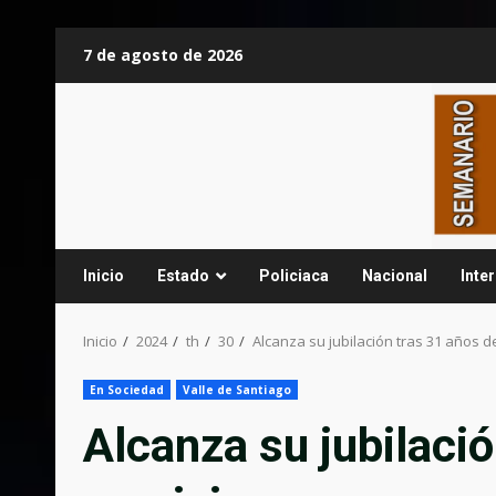
Saltar
7 de agosto de 2026
al
contenido
Inicio
Estado
Policiaca
Nacional
Inte
Inicio
2024
th
30
Alcanza su jubilación tras 31 años d
En Sociedad
Valle de Santiago
Alcanza su jubilació