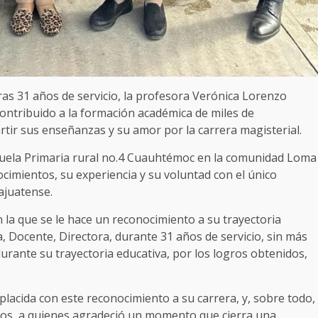
Tras 31 años de servicio, la profesora Verónica Lorenzo
contribuido a la formación académica de miles de
rtir sus enseñanzas y su amor por la carrera magisterial.
scuela Primaria rural no.4 Cuauhtémoc en la comunidad Loma
cimientos, su experiencia y su voluntad con el único
ajuatense.
 la que se le hace un reconocimiento a su trayectoria
a, Docente, Directora, durante 31 años de servicio, sin más
durante su trayectoria educativa, por los logros obtenidos,
acida con este reconocimiento a su carrera, y, sobre todo,
gos, a quienes agradeció un momento que cierra una