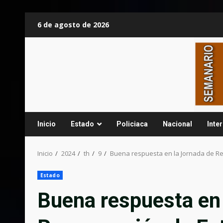
Saltar
6 de agosto de 2026
al
contenido
Inicio
Estado
Policiaca
Nacional
Inte
Inicio
2024
th
9
Buena respuesta en la Jornada de R
Estado
Buena respuesta en 